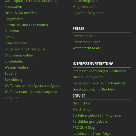
Gas-, Signal-, Schreckschusswaffen
Fördermitglieder
Kurzwaffen
Mitgliedschaft
Deko- & Salutwaffen
Login für Mitglieder
Langwaffen
Luftdruck- und CO2-Waffen
PRESSE
Munition
Pressekontakt
Optik
Pressemeldungen
Schalldämpfer
Waffenrechts-FAQ
Softairwaffen (Airsoftgun)
Ordonnanzwaffen
Vorderlader
INTERESSENVERTRETUNG
Westernwaffen
Interessenvertretung & Positionen
Zubehör
Unsere Lobbyarbeit
Bekleidung
Fachausschuss Airsoft & Paintball
Waffensuche - Kaufgesuch aufgeben
Gesetzgebung im Überblick
Waffenverkauf - Verkaufsangebot
SERVICE
aufgeben
Nachrichten
Merch-Shop
Vorteilsangebote für Mitglieder
Fortbildungsangebote
PROGUN Blog
Jobbörse und Nachfolge