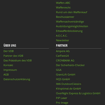
Waffen-ABC
Waffenrecht
Rund um den Waffenkauf
Beschussämter
Waffensachverständige
Ausbildungsmöglichkeiten
Erbwaffenblockierung
A.E.C.A.C.
Newsletter
ÜBER UNS
PARTNER
Der VDB
Ampere AG
Partner des VDB
CarFleet24
Das Präsidium des VDB
CRONBANK AG
Kontakt
Der Sicherheits-Checker
Impressum
GGA
AGB
GrantLift GmbH
Datenschutzerklärung
HQS GmbH
IWA OutdoorClassics
KVoptimal.de GmbH
OverNight Express & Logistics GmbH
PiP Laser
Pro Image