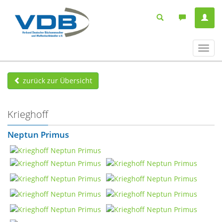
Navig
ein-/
zurück zur Übersicht
Krieghoff
Neptun Primus