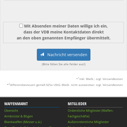
Mit Absenden meiner Daten willige ich ein,
dass der VDB meine Kontaktdaten direkt
an den oben genannten Empfänger übermittelt.
Nachricht versenden
(Bitte füllen Sie alle Felder aus!)
1
*
inkl. MwSt.; zzgl. Versandkosten
2
*
differenzbesteuert gemäß §25a UStG.;MwSt. nicht ausweisbar; zzgl. Versandkosten
WAFFENMARKT
MITGLIEDER
Übersicht
Ordentliche Mitglieder (Waffen-
Armbrüste & Bögen
Fachgeschäfte)
Blankwaffen (Messer u.ä.)
Außerordentliche Mitglieder