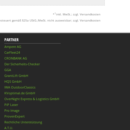
1
*
inkl. MwSt.; zzgl. Versandkosten
esteuert gemäß §25a UStG.;MwSt. nicht ausweisbar; zzgl. Versandkosten
PARTNER
Ampere AG
CarFleet24
CRONBANK AG
Der Sicherheits-Checker
GGA
GrantLift GmbH
HQS GmbH
IWA OutdoorClassics
KVoptimal.de GmbH
OverNight Express & Logistics GmbH
PiP Laser
Pro Image
ProvenExpert
Rechtliche Unterstützung
A.T.U.