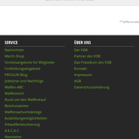
2
*
differenzb
SERVICE
ÜBER UNS
Nachrichten
Der VDB
Merch-Shop
Partner des VDB
Vorteilsangebote für Mitglieder
Das Präsidium des VDB
Fortbildungsangebote
Kontakt
PROGUN Blog
Impressum
Jobbörse und Nachfolge
AGB
Waffen-ABC
Datenschutzerklärung
Waffenrecht
Rund um den Waffenkauf
Beschussämter
Waffensachverständige
Ausbildungsmöglichkeiten
Erbwaffenblockierung
A.E.C.A.C.
Newsletter