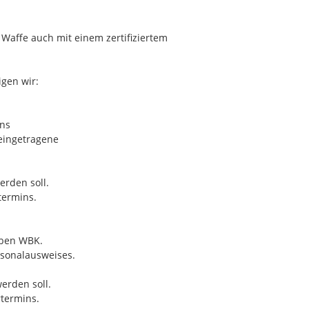
e Waffe auch mit einem zertifiziertem
gen wir:
ins
 eingetragene
erden soll.
termins.
lben WBK.
ersonalausweises.
werden soll.
rtermins.