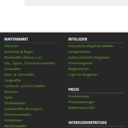
WAFFENMARKT
MITGLIEDER
Übersicht
Ordentliche Mitglieder (Waffen-
Armbrüste & Bögen
Fachgeschäfte)
Blankwaffen (Messer u.ä.)
Außerordentliche Mitglieder
Gas-, Signal-, Schreckschusswaffen
Fördermitglieder
Kurzwaffen
Mitgliedschaft
Deko- & Salutwaffen
Login für Mitglieder
Langwaffen
Luftdruck- und CO2-Waffen
PRESSE
Munition
Pressekontakt
Optik
Pressemeldungen
Schalldämpfer
Waffenrechts-FAQ
Softairwaffen (Airsoftgun)
Ordonnanzwaffen
Vorderlader
INTERESSENVERTRETUNG
Westernwaffen