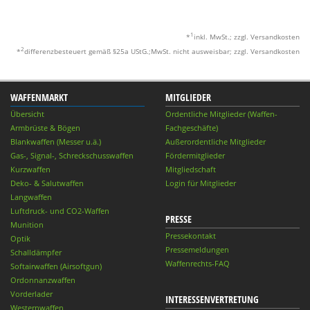
1
*
inkl. MwSt.; zzgl. Versandkosten
2
*
differenzbesteuert gemäß §25a UStG.;MwSt. nicht ausweisbar; zzgl. Versandkosten
WAFFENMARKT
MITGLIEDER
Übersicht
Ordentliche Mitglieder (Waffen-
Armbrüste & Bögen
Fachgeschäfte)
Blankwaffen (Messer u.ä.)
Außerordentliche Mitglieder
Gas-, Signal-, Schreckschusswaffen
Fördermitglieder
Kurzwaffen
Mitgliedschaft
Deko- & Salutwaffen
Login für Mitglieder
Langwaffen
Luftdruck- und CO2-Waffen
PRESSE
Munition
Pressekontakt
Optik
Pressemeldungen
Schalldämpfer
Waffenrechts-FAQ
Softairwaffen (Airsoftgun)
Ordonnanzwaffen
Vorderlader
INTERESSENVERTRETUNG
Westernwaffen