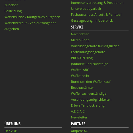
Interessenvertretung & Positionen
Zubehör
Unsere Lobbyarbeit
Bekleidung
Fachausschuss Airsoft & Paintball
Waffensuche - Kaufgesuch aufgeben
Gesetzgebung im Überblick
Waffenverkauf - Verkaufsangebot
SERVICE
aufgeben
Nachrichten
Merch-Shop
Vorteilsangebote für Mitglieder
Fortbildungsangebote
PROGUN Blog
Jobbörse und Nachfolge
Waffen-ABC
Waffenrecht
Rund um den Waffenkauf
Beschussämter
Waffensachverständige
Ausbildungsmöglichkeiten
Erbwaffenblockierung
A.E.C.A.C.
Newsletter
ÜBER UNS
PARTNER
Der VDB
Ampere AG