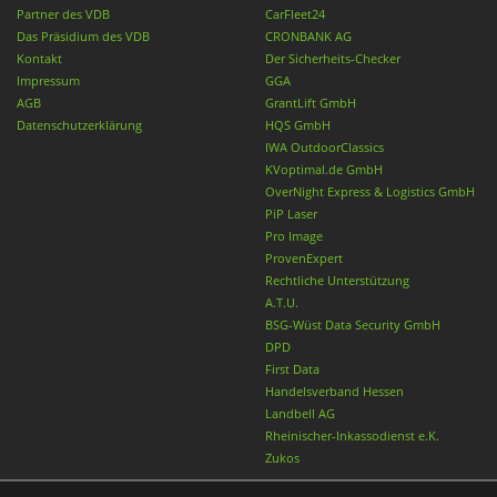
Partner des VDB
CarFleet24
Das Präsidium des VDB
CRONBANK AG
Kontakt
Der Sicherheits-Checker
Impressum
GGA
AGB
GrantLift GmbH
Datenschutzerklärung
HQS GmbH
IWA OutdoorClassics
KVoptimal.de GmbH
OverNight Express & Logistics GmbH
PiP Laser
Pro Image
ProvenExpert
Rechtliche Unterstützung
A.T.U.
BSG-Wüst Data Security GmbH
DPD
First Data
Handelsverband Hessen
Landbell AG
Rheinischer-Inkassodienst e.K.
Zukos