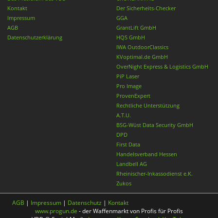
Kontakt
Der Sicherheits-Checker
Impressum
GGA
AGB
GrantLift GmbH
Datenschutzerklärung
HQS GmbH
IWA OutdoorClassics
KVoptimal.de GmbH
OverNight Express & Logistics GmbH
PiP Laser
Pro Image
ProvenExpert
Rechtliche Unterstützung
A.T.U.
BSG-Wüst Data Security GmbH
DPD
First Data
Handelsverband Hessen
Landbell AG
Rheinischer-Inkassodienst e.K.
Zukos
AGB
|
Impressum
|
Datenschutz
|
Kontakt
www.progun.de
- der Waffenmarkt von Profis für Profis