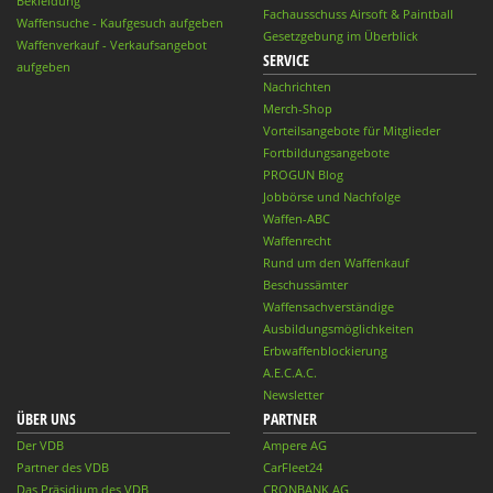
Bekleidung
Fachausschuss Airsoft & Paintball
Waffensuche - Kaufgesuch aufgeben
Gesetzgebung im Überblick
Waffenverkauf - Verkaufsangebot
SERVICE
aufgeben
Nachrichten
Merch-Shop
Vorteilsangebote für Mitglieder
Fortbildungsangebote
PROGUN Blog
Jobbörse und Nachfolge
Waffen-ABC
Waffenrecht
Rund um den Waffenkauf
Beschussämter
Waffensachverständige
Ausbildungsmöglichkeiten
Erbwaffenblockierung
A.E.C.A.C.
Newsletter
ÜBER UNS
PARTNER
Der VDB
Ampere AG
Partner des VDB
CarFleet24
Das Präsidium des VDB
CRONBANK AG