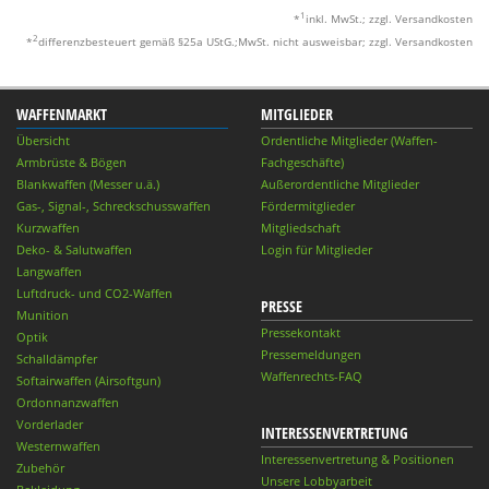
1
*
inkl. MwSt.; zzgl. Versandkosten
2
*
differenzbesteuert gemäß §25a UStG.;MwSt. nicht ausweisbar; zzgl. Versandkosten
WAFFENMARKT
MITGLIEDER
Übersicht
Ordentliche Mitglieder (Waffen-
Armbrüste & Bögen
Fachgeschäfte)
Blankwaffen (Messer u.ä.)
Außerordentliche Mitglieder
Gas-, Signal-, Schreckschusswaffen
Fördermitglieder
Kurzwaffen
Mitgliedschaft
Deko- & Salutwaffen
Login für Mitglieder
Langwaffen
Luftdruck- und CO2-Waffen
PRESSE
Munition
Pressekontakt
Optik
Pressemeldungen
Schalldämpfer
Waffenrechts-FAQ
Softairwaffen (Airsoftgun)
Ordonnanzwaffen
Vorderlader
INTERESSENVERTRETUNG
Westernwaffen
Interessenvertretung & Positionen
Zubehör
Unsere Lobbyarbeit