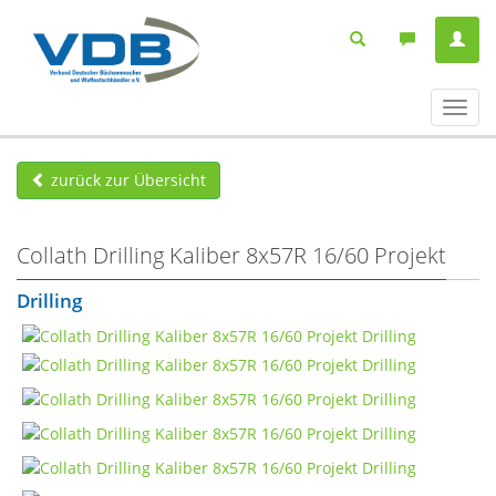
Navig
ein-/
zurück zur Übersicht
Collath Drilling Kaliber 8x57R 16/60 Projekt
Drilling