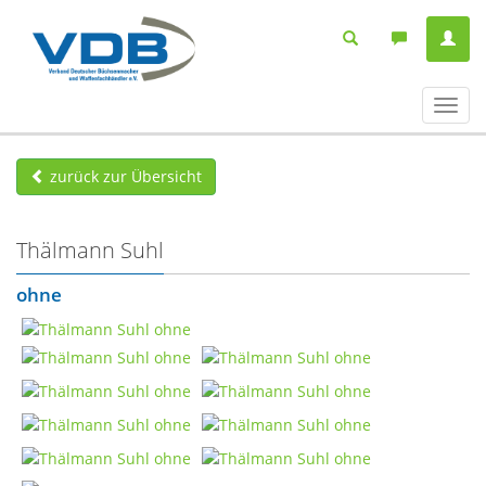
Navig
ein-/
zurück zur Übersicht
Thälmann Suhl
ohne