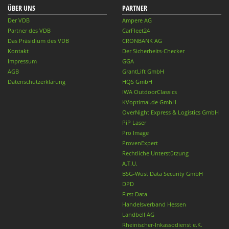
ÜBER UNS
PARTNER
Der VDB
Ampere AG
Partner des VDB
CarFleet24
Das Präsidium des VDB
CRONBANK AG
Kontakt
Der Sicherheits-Checker
Impressum
GGA
AGB
GrantLift GmbH
Datenschutzerklärung
HQS GmbH
IWA OutdoorClassics
KVoptimal.de GmbH
OverNight Express & Logistics GmbH
PiP Laser
Pro Image
ProvenExpert
Rechtliche Unterstützung
A.T.U.
BSG-Wüst Data Security GmbH
DPD
First Data
Handelsverband Hessen
Landbell AG
Rheinischer-Inkassodienst e.K.