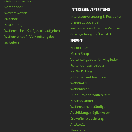
Ordonnanzwaffen
Vorderlader
INTERESSENVERTRETUNG
Westernwaffen
Interessenvertretung & Positionen
Zubehör
Unsere Lobbyarbeit
Bekleidung
Fachausschuss Airsoft & Paintball
Waffensuche - Kaufgesuch aufgeben
Gesetzgebung im Überblick
Waffenverkauf - Verkaufsangebot
SERVICE
aufgeben
Nachrichten
Merch-Shop
Vorteilsangebote für Mitglieder
Fortbildungsangebote
PROGUN Blog
Jobbörse und Nachfolge
Waffen-ABC
Waffenrecht
Rund um den Waffenkauf
Beschussämter
Waffensachverständige
Ausbildungsmöglichkeiten
Erbwaffenblockierung
A.E.C.A.C.
Newsletter