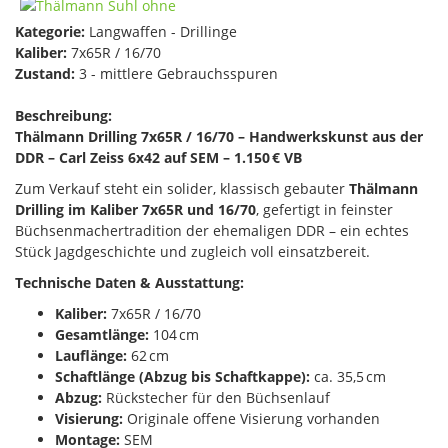
Kategorie:
Langwaffen - Drillinge
Kaliber:
7x65R / 16/70
Zustand:
3 - mittlere Gebrauchsspuren
Beschreibung:
Thälmann Drilling 7x65R / 16/70 – Handwerkskunst aus der
DDR – Carl Zeiss 6x42 auf SEM – 1.150 € VB
Zum Verkauf steht ein solider, klassisch gebauter
Thälmann
Drilling im Kaliber 7x65R und 16/70
, gefertigt in feinster
Büchsenmachertradition der ehemaligen DDR – ein echtes
Stück Jagdgeschichte und zugleich voll einsatzbereit.
Technische Daten & Ausstattung:
Kaliber:
7x65R / 16/70
Gesamtlänge:
104 cm
Lauflänge:
62 cm
Schaftlänge (Abzug bis Schaftkappe):
ca. 35,5 cm
Abzug:
Rückstecher für den Büchsenlauf
Visierung:
Originale offene Visierung vorhanden
Montage:
SEM