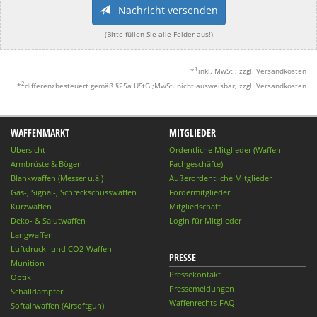
Nachricht versenden
(Bitte füllen Sie alle Felder aus!)
1
*
inkl. MwSt.; zzgl. Versandkosten
2
*
differenzbesteuert gemäß §25a UStG.;MwSt. nicht ausweisbar; zzgl. Versandkosten
WAFFENMARKT
MITGLIEDER
Übersicht
Ordentliche Mitglieder (Waffen-
Armbrüste & Bögen
Fachgeschäfte)
Blankwaffen (Messer u.ä.)
Außerordentliche Mitglieder
Gas-, Signal-, Schreckschusswaffen
Fördermitglieder
Kurzwaffen
Mitgliedschaft
Deko- & Salutwaffen
Login für Mitglieder
Langwaffen
Luftdruck- und CO2-Waffen
PRESSE
Munition
Pressekontakt
Optik
Pressemeldungen
Schalldämpfer
Waffenrechts-FAQ
Softairwaffen (Airsoftgun)