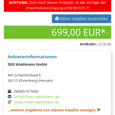
ACHTUNG:
Zum Kauf dieses Produkts ist die Vorlage der
Erwerbsberechtigung erforderlich !!!
Dieses Angebot ausdrucken
699,00 EUR*
2
Artikelnr.:
213126
Anbieterinformationen
DER Waidmann GmbH
Am Schwimmbad 6
36115 Ehrenberg (Hessen)
06683-917660
info@rhoen-waidmann.de
www.rhoen-waidmann.de
...weitere Angebote von diesem Händler anzeigen