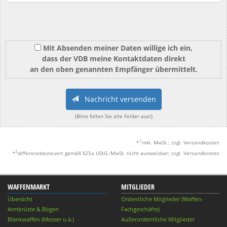
Mit Absenden meiner Daten willige ich ein,
dass der VDB meine Kontaktdaten direkt
an den oben genannten Empfänger übermittelt.
Nachricht versenden
(Bitte füllen Sie alle Felder aus!)
1
*
inkl. MwSt.; zzgl. Versandkosten
2
*
differenzbesteuert gemäß §25a UStG.;MwSt. nicht ausweisbar; zzgl. Versandkosten
WAFFENMARKT
MITGLIEDER
Übersicht
Ordentliche Mitglieder (Waffen-
Armbrüste & Bögen
Fachgeschäfte)
Blankwaffen (Messer u.ä.)
Außerordentliche Mitglieder