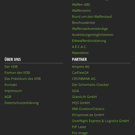
Waffen-ABC
Waffenrecht
Rund um den Waffenkauf
Beschussämter
Waffensachverständige
Ausbildungsmöglichkeiten
Erbwaffenblockierung
A.E.C.A.C.
Newsletter
ÜBER UNS
PARTNER
Der VDB
Ampere AG
Partner des VDB
CarFleet24
Das Präsidium des VDB
CRONBANK AG
Kontakt
Der Sicherheits-Checker
Impressum
GGA
AGB
GrantLift GmbH
Datenschutzerklärung
HQS GmbH
IWA OutdoorClassics
KVoptimal.de GmbH
OverNight Express & Logistics GmbH
PiP Laser
Pro Image