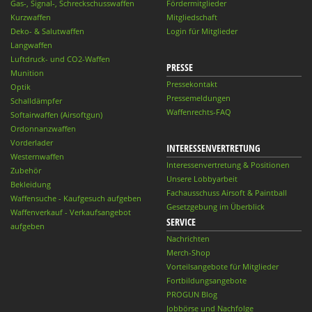
Gas-, Signal-, Schreckschusswaffen
Fördermitglieder
Kurzwaffen
Mitgliedschaft
Deko- & Salutwaffen
Login für Mitglieder
Langwaffen
Luftdruck- und CO2-Waffen
PRESSE
Munition
Pressekontakt
Optik
Pressemeldungen
Schalldämpfer
Waffenrechts-FAQ
Softairwaffen (Airsoftgun)
Ordonnanzwaffen
Vorderlader
INTERESSENVERTRETUNG
Westernwaffen
Interessenvertretung & Positionen
Zubehör
Unsere Lobbyarbeit
Bekleidung
Fachausschuss Airsoft & Paintball
Waffensuche - Kaufgesuch aufgeben
Gesetzgebung im Überblick
Waffenverkauf - Verkaufsangebot
SERVICE
aufgeben
Nachrichten
Merch-Shop
Vorteilsangebote für Mitglieder
Fortbildungsangebote
PROGUN Blog
Jobbörse und Nachfolge