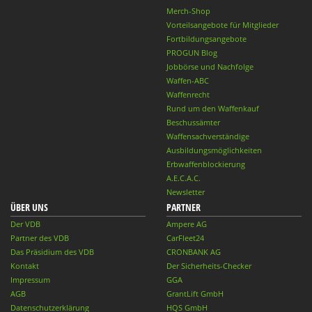
Merch-Shop
Vorteilsangebote für Mitglieder
Fortbildungsangebote
PROGUN Blog
Jobbörse und Nachfolge
Waffen-ABC
Waffenrecht
Rund um den Waffenkauf
Beschussämter
Waffensachverständige
Ausbildungsmöglichkeiten
Erbwaffenblockierung
A.E.C.A.C.
Newsletter
ÜBER UNS
PARTNER
Der VDB
Ampere AG
Partner des VDB
CarFleet24
Das Präsidium des VDB
CRONBANK AG
Kontakt
Der Sicherheits-Checker
Impressum
GGA
AGB
GrantLift GmbH
Datenschutzerklärung
HQS GmbH