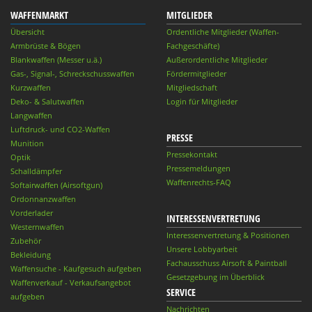
WAFFENMARKT
MITGLIEDER
Übersicht
Ordentliche Mitglieder (Waffen-
Armbrüste & Bögen
Fachgeschäfte)
Blankwaffen (Messer u.ä.)
Außerordentliche Mitglieder
Gas-, Signal-, Schreckschusswaffen
Fördermitglieder
Kurzwaffen
Mitgliedschaft
Deko- & Salutwaffen
Login für Mitglieder
Langwaffen
Luftdruck- und CO2-Waffen
PRESSE
Munition
Pressekontakt
Optik
Pressemeldungen
Schalldämpfer
Waffenrechts-FAQ
Softairwaffen (Airsoftgun)
Ordonnanzwaffen
Vorderlader
INTERESSENVERTRETUNG
Westernwaffen
Interessenvertretung & Positionen
Zubehör
Unsere Lobbyarbeit
Bekleidung
Fachausschuss Airsoft & Paintball
Waffensuche - Kaufgesuch aufgeben
Gesetzgebung im Überblick
Waffenverkauf - Verkaufsangebot
SERVICE
aufgeben
Nachrichten