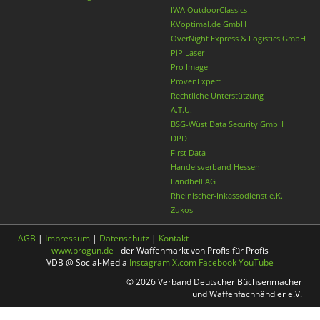
IWA OutdoorClassics
KVoptimal.de GmbH
OverNight Express & Logistics GmbH
PiP Laser
Pro Image
ProvenExpert
Rechtliche Unterstützung
A.T.U.
BSG-Wüst Data Security GmbH
DPD
First Data
Handelsverband Hessen
Landbell AG
Rheinischer-Inkassodienst e.K.
Zukos
AGB
|
Impressum
|
Datenschutz
|
Kontakt
www.progun.de
- der Waffenmarkt von Profis für Profis
VDB @ Social-Media
Instagram
X.com
Facebook
YouTube
© 2026 Verband Deutscher Büchsenmacher
und Waffenfachhändler e.V.