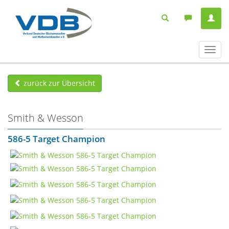
Navig
ein-/
zurück zur Übersicht
Smith & Wesson
586-5 Target Champion