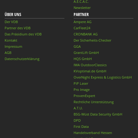
A.E.C.A.C.
Newsletter
ÜBER UNS
PARTNER
Der VDB
Ampere AG
Partner des VDB
CarFleet24
Das Präsidium des VDB
CRONBANK AG
Kontakt
Der Sicherheits-Checker
Impressum
GGA
AGB
GrantLift GmbH
Datenschutzerklärung
HQS GmbH
IWA OutdoorClassics
KVoptimal.de GmbH
OverNight Express & Logistics GmbH
PiP Laser
Pro Image
ProvenExpert
Rechtliche Unterstützung
A.T.U.
BSG-Wüst Data Security GmbH
DPD
First Data
Handelsverband Hessen