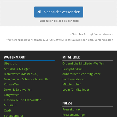
Nachricht versenden
(Bitte füllen Sie alle Felder aus!)
1
*
inkl. MwSt.; zzgl. Versandkosten
2
*
differenzbesteuert gemäß §25a UStG.;MwSt. nicht ausweisbar; zzgl. Versandkosten
WAFFENMARKT
MITGLIEDER
Übersicht
Ordentliche Mitglieder (Waffen-
Armbrüste & Bögen
Fachgeschäfte)
Blankwaffen (Messer u.ä.)
Außerordentliche Mitglieder
Gas-, Signal-, Schreckschusswaffen
Fördermitglieder
Kurzwaffen
Mitgliedschaft
Deko- & Salutwaffen
Login für Mitglieder
Langwaffen
Luftdruck- und CO2-Waffen
PRESSE
Munition
Pressekontakt
Optik
Pressemeldungen
Schalldämpfer