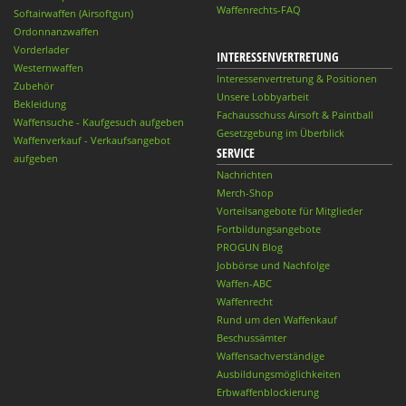
Waffenrechts-FAQ
Softairwaffen (Airsoftgun)
Ordonnanzwaffen
Vorderlader
INTERESSENVERTRETUNG
Westernwaffen
Interessenvertretung & Positionen
Zubehör
Unsere Lobbyarbeit
Bekleidung
Fachausschuss Airsoft & Paintball
Waffensuche - Kaufgesuch aufgeben
Gesetzgebung im Überblick
Waffenverkauf - Verkaufsangebot
SERVICE
aufgeben
Nachrichten
Merch-Shop
Vorteilsangebote für Mitglieder
Fortbildungsangebote
PROGUN Blog
Jobbörse und Nachfolge
Waffen-ABC
Waffenrecht
Rund um den Waffenkauf
Beschussämter
Waffensachverständige
Ausbildungsmöglichkeiten
Erbwaffenblockierung