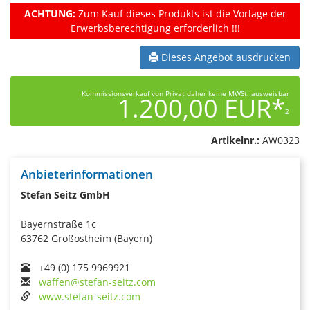
ACHTUNG:
Zum Kauf dieses Produkts ist die Vorlage der
Erwerbsberechtigung erforderlich !!!
Dieses Angebot ausdrucken
Kommissionsverkauf von Privat daher keine MWSt. ausweisbar
1.200,00 EUR*
2
Artikelnr.:
AW0323
Anbieterinformationen
Stefan Seitz GmbH
Bayernstraße 1c
63762 Großostheim (Bayern)
+49 (0) 175 9969921
waffen@stefan-seitz.com
www.stefan-seitz.com