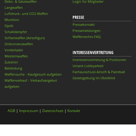
Deko- & Salutwaffen
Login für Mitglieder
Langwaffen
Luftdruck- und CO2-Waffen
PRESSE
Munition
Pressekontakt
Optik
Pressemeldungen
Schalldämpfer
Waffenrechts-FAQ
Softairwaffen (Airsoftgun)
Ordonnanzwaffen
Vorderlader
INTERESSENVERTRETUNG
Westernwaffen
Interessenvertretung & Positionen
Zubehör
Unsere Lobbyarbeit
Bekleidung
Fachausschuss Airsoft & Paintball
Waffensuche - Kaufgesuch aufgeben
Gesetzgebung im Überblick
Waffenverkauf - Verkaufsangebot
aufgeben
AGB
|
Impressum
|
Datenschutz
|
Kontakt