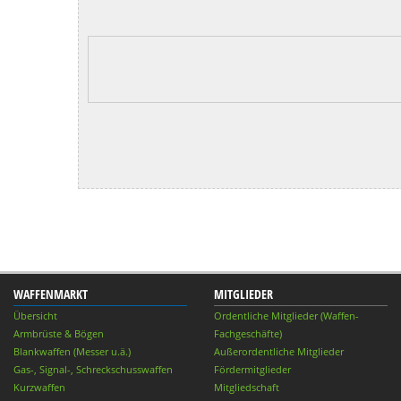
WAFFENMARKT
MITGLIEDER
Übersicht
Ordentliche Mitglieder (Waffen-
Armbrüste & Bögen
Fachgeschäfte)
Blankwaffen (Messer u.ä.)
Außerordentliche Mitglieder
Gas-, Signal-, Schreckschusswaffen
Fördermitglieder
Kurzwaffen
Mitgliedschaft