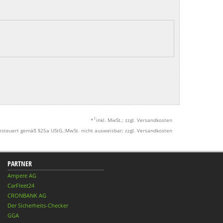
1
*
inkl. MwSt.; zzgl. Versandkosten
esteuert gemäß §25a UStG.;MwSt. nicht ausweisbar; zzgl. Versandkosten
PARTNER
Ampere AG
CarFleet24
CRONBANK AG
Der Sicherheits-Checker
GGA