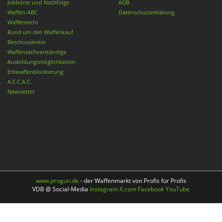
Jobbörse und Nachfolge
AGB
Waffen-ABC
Datenschutzerklärung
Waffenrecht
Rund um den Waffenkauf
Beschussämter
Waffensachverständige
Ausbildungsmöglichkeiten
Erbwaffenblockierung
A.E.C.A.C.
Newsletter
www.progun.de
- der Waffenmarkt von Profis für Profis
VDB @ Social-Media
Instagram
X.com
Facebook
YouTube