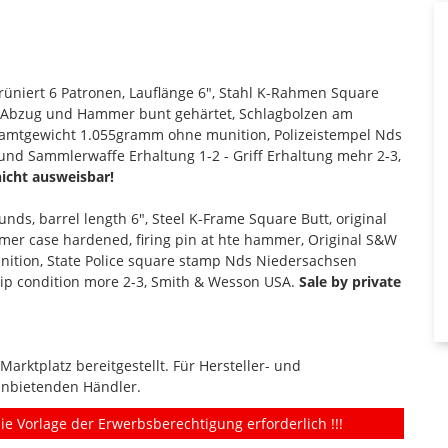
rüniert 6 Patronen, Lauflänge 6", Stahl K-Rahmen Square
et Abzug und Hammer bunt gehärtet, Schlagbolzen am
esamtgewicht 1.055gramm ohne munition, Polizeistempel Nds
nd Sammlerwaffe Erhaltung 1-2 - Griff Erhaltung mehr 2-3,
nicht ausweisbar!
unds, barrel length 6", Steel K-Frame Square Butt, original
mmer case hardened, firing pin at hte hammer, Original S&W
unition, State Police square stamp Nds Niedersachsen
rip condition more 2-3, Smith & Wesson USA.
Sale by private
rktplatz bereitgestellt. Für Hersteller- und
anbietenden Händler.
ie Vorlage der Erwerbsberechtigung erforderlich !!!