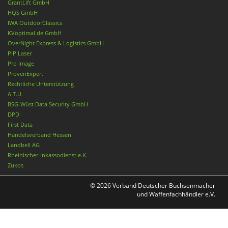
GrantLift GmbH
HQS GmbH
IWA OutdoorClassics
KVoptimal.de GmbH
OverNight Express & Logistics GmbH
PiP Laser
Pro Image
ProvenExpert
Rechtliche Unterstützung
A.T.U.
BSG-Wüst Data Security GmbH
DPD
First Data
Handelsverband Hessen
Landbell AG
Rheinischer-Inkassodienst e.K.
Zukos
© 2026 Verband Deutscher Büchsenmacher
und Waffenfachhändler e.V.