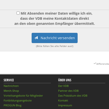
Mit Absenden meiner Daten willige ich ein,
dass der VDB meine Kontaktdaten direkt
an den oben genannten Empfänger übermittelt.
Nachricht versenden
(Bitte füllen Sie alle Felder aus!)
2
*
differenzb
SERVICE
ÜBER UNS
Nachrichten
Der VDB
Merch-Shop
Partner des VDB
Vorteilsangebote für Mitglieder
Das Präsidium des VDB
Fortbildungsangebote
Kontakt
PROGUN Blog
Impressum