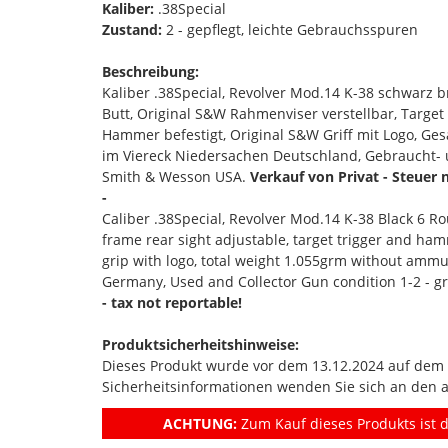
Kaliber:
.38Special
Zustand:
2 - gepflegt, leichte Gebrauchsspuren
Beschreibung:
Kaliber .38Special, Revolver Mod.14 K-38 schwarz b
Butt, Original S&W Rahmenviser verstellbar, Targ
Hammer befestigt, Original S&W Griff mit Logo, G
im Viereck Niedersachen Deutschland, Gebraucht- u
Smith & Wesson USA.
Verkauf von Privat - Steuer 
-
Caliber .38Special, Revolver Mod.14 K-38 Black 6 Ro
frame rear sight adjustable, target trigger and ha
grip with logo, total weight 1.055grm without amm
Germany, Used and Collector Gun condition 1-2 - g
- tax not reportable!
Produktsicherheitshinweise:
Dieses Produkt wurde vor dem 13.12.2024 auf dem Ma
Sicherheitsinformationen wenden Sie sich an den 
ACHTUNG:
Zum Kauf dieses Produkts ist d