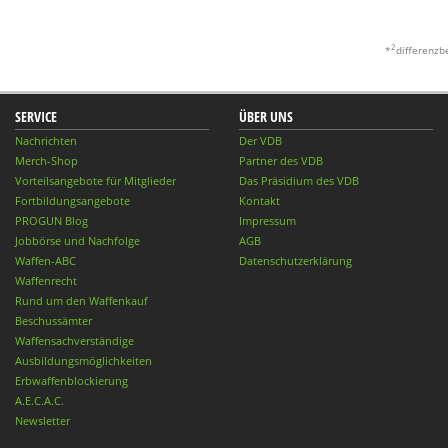
2
*
differenzb
SERVICE
ÜBER UNS
Nachrichten
Der VDB
Merch-Shop
Partner des VDB
Vorteilsangebote für Mitglieder
Das Präsidium des VDB
Fortbildungsangebote
Kontakt
PROGUN Blog
Impressum
Jobbörse und Nachfolge
AGB
Waffen-ABC
Datenschutzerklärung
Waffenrecht
Rund um den Waffenkauf
Beschussämter
Waffensachverständige
Ausbildungsmöglichkeiten
Erbwaffenblockierung
A.E.C.A.C.
Newsletter