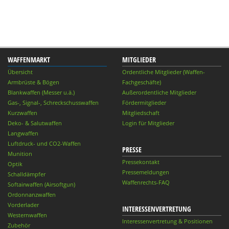
WAFFENMARKT
MITGLIEDER
Übersicht
Ordentliche Mitglieder (Waffen-
Armbrüste & Bögen
Fachgeschäfte)
Blankwaffen (Messer u.ä.)
Außerordentliche Mitglieder
Gas-, Signal-, Schreckschusswaffen
Fördermitglieder
Kurzwaffen
Mitgliedschaft
Deko- & Salutwaffen
Login für Mitglieder
Langwaffen
Luftdruck- und CO2-Waffen
PRESSE
Munition
Pressekontakt
Optik
Pressemeldungen
Schalldämpfer
Waffenrechts-FAQ
Softairwaffen (Airsoftgun)
Ordonnanzwaffen
Vorderlader
INTERESSENVERTRETUNG
Westernwaffen
Interessenvertretung & Positionen
Zubehör