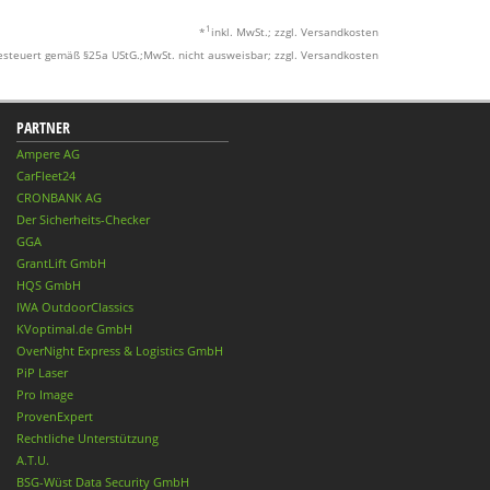
1
*
inkl. MwSt.; zzgl. Versandkosten
esteuert gemäß §25a UStG.;MwSt. nicht ausweisbar; zzgl. Versandkosten
PARTNER
Ampere AG
CarFleet24
CRONBANK AG
Der Sicherheits-Checker
GGA
GrantLift GmbH
HQS GmbH
IWA OutdoorClassics
KVoptimal.de GmbH
OverNight Express & Logistics GmbH
PiP Laser
Pro Image
ProvenExpert
Rechtliche Unterstützung
A.T.U.
BSG-Wüst Data Security GmbH