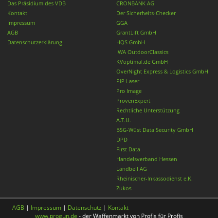
Das Präsidium des VDB
CRONBANK AG
Kontakt
Der Sicherheits-Checker
Impressum
GGA
AGB
GrantLift GmbH
Datenschutzerklärung
HQS GmbH
IWA OutdoorClassics
KVoptimal.de GmbH
OverNight Express & Logistics GmbH
PiP Laser
Pro Image
ProvenExpert
Rechtliche Unterstützung
A.T.U.
BSG-Wüst Data Security GmbH
DPD
First Data
Handelsverband Hessen
Landbell AG
Rheinischer-Inkassodienst e.K.
Zukos
AGB
|
Impressum
|
Datenschutz
|
Kontakt
www.progun.de
- der Waffenmarkt von Profis für Profis