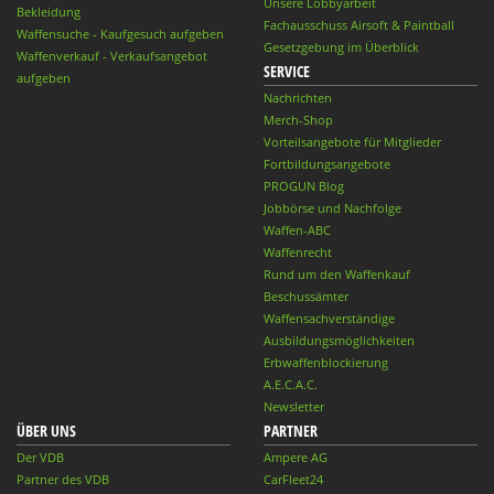
Unsere Lobbyarbeit
Bekleidung
Fachausschuss Airsoft & Paintball
Waffensuche - Kaufgesuch aufgeben
Gesetzgebung im Überblick
Waffenverkauf - Verkaufsangebot
SERVICE
aufgeben
Nachrichten
Merch-Shop
Vorteilsangebote für Mitglieder
Fortbildungsangebote
PROGUN Blog
Jobbörse und Nachfolge
Waffen-ABC
Waffenrecht
Rund um den Waffenkauf
Beschussämter
Waffensachverständige
Ausbildungsmöglichkeiten
Erbwaffenblockierung
A.E.C.A.C.
Newsletter
ÜBER UNS
PARTNER
Der VDB
Ampere AG
Partner des VDB
CarFleet24