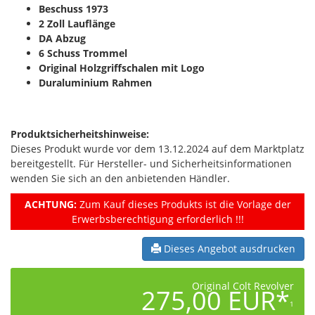
Beschuss 1973
2
Zoll Lauflänge
DA Abzug
6 Schuss Trommel
Original Holzgriffschalen mit Logo
Duraluminium Rahmen
Produktsicherheitshinweise:
Dieses Produkt wurde vor dem 13.12.2024 auf dem Marktplatz
bereitgestellt. Für Hersteller- und Sicherheitsinformationen
wenden Sie sich an den anbietenden Händler.
ACHTUNG:
Zum Kauf dieses Produkts ist die Vorlage der
Erwerbsberechtigung erforderlich !!!
Dieses Angebot ausdrucken
Original Colt Revolver
275,00 EUR*
1