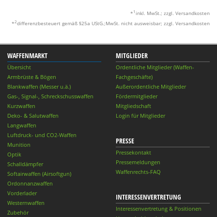
1
*
inkl. MwSt.; zzgl. Versandkosten
2
*
differenzbesteuert gemäß §25a UStG.;MwSt. nicht ausweisbar; zzgl. Versandkosten
WAFFENMARKT
MITGLIEDER
Übersicht
Ordentliche Mitglieder (Waffen-
Armbrüste & Bögen
Fachgeschäfte)
Blankwaffen (Messer u.ä.)
Außerordentliche Mitglieder
Gas-, Signal-, Schreckschusswaffen
Fördermitglieder
Kurzwaffen
Mitgliedschaft
Deko- & Salutwaffen
Login für Mitglieder
Langwaffen
Luftdruck- und CO2-Waffen
PRESSE
Munition
Pressekontakt
Optik
Pressemeldungen
Schalldämpfer
Waffenrechts-FAQ
Softairwaffen (Airsoftgun)
Ordonnanzwaffen
Vorderlader
INTERESSENVERTRETUNG
Westernwaffen
Interessenvertretung & Positionen
Zubehör