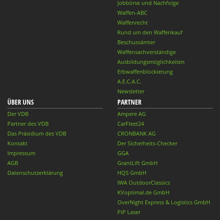
Jobbörse und Nachfolge
Waffen-ABC
Waffenrecht
Rund um den Waffenkauf
Beschussämter
Waffensachverständige
Ausbildungsmöglichkeiten
Erbwaffenblockierung
A.E.C.A.C.
Newsletter
ÜBER UNS
PARTNER
Der VDB
Ampere AG
Partner des VDB
CarFleet24
Das Präsidium des VDB
CRONBANK AG
Kontakt
Der Sicherheits-Checker
Impressum
GGA
AGB
GrantLift GmbH
Datenschutzerklärung
HQS GmbH
IWA OutdoorClassics
KVoptimal.de GmbH
OverNight Express & Logistics GmbH
PiP Laser