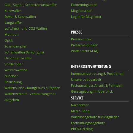
Gas-, Signal-, Schreckschusswaffen
Fördermitglieder
Kurzwaffen
Mitgliedschaft
Deko- & Salutwaffen
Login für Mitglieder
Langwaffen
Luftdruck- und CO2-Waffen
PRESSE
Munition
Pressekontakt
Optik
Pressemeldungen
Schalldämpfer
Waffenrechts-FAQ
Softairwaffen (Airsoftgun)
Ordonnanzwaffen
Vorderlader
INTERESSENVERTRETUNG
Westernwaffen
Interessenvertretung & Positionen
Zubehör
Unsere Lobbyarbeit
Bekleidung
Fachausschuss Airsoft & Paintball
Waffensuche - Kaufgesuch aufgeben
Gesetzgebung im Überblick
Waffenverkauf - Verkaufsangebot
SERVICE
aufgeben
Nachrichten
Merch-Shop
Vorteilsangebote für Mitglieder
Fortbildungsangebote
PROGUN Blog