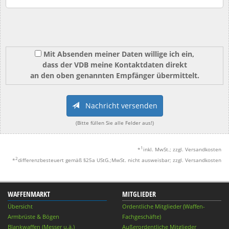
Mit Absenden meiner Daten willige ich ein,
dass der VDB meine Kontaktdaten direkt
an den oben genannten Empfänger übermittelt.
Nachricht versenden
(Bitte füllen Sie alle Felder aus!)
1
*
inkl. MwSt.; zzgl. Versandkosten
2
*
differenzbesteuert gemäß §25a UStG.;MwSt. nicht ausweisbar; zzgl. Versandkosten
WAFFENMARKT
MITGLIEDER
Übersicht
Ordentliche Mitglieder (Waffen-
Armbrüste & Bögen
Fachgeschäfte)
Blankwaffen (Messer u.ä.)
Außerordentliche Mitglieder