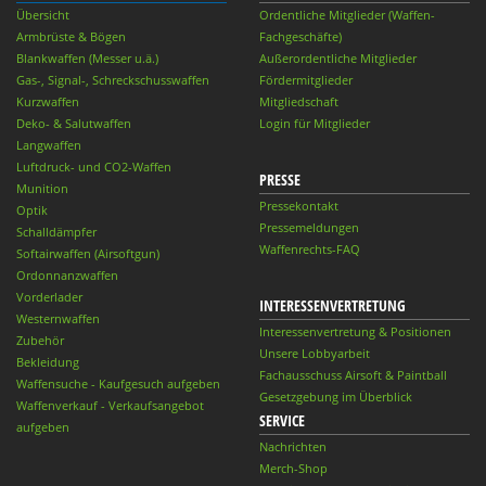
Übersicht
Ordentliche Mitglieder (Waffen-
Armbrüste & Bögen
Fachgeschäfte)
Blankwaffen (Messer u.ä.)
Außerordentliche Mitglieder
Gas-, Signal-, Schreckschusswaffen
Fördermitglieder
Kurzwaffen
Mitgliedschaft
Deko- & Salutwaffen
Login für Mitglieder
Langwaffen
Luftdruck- und CO2-Waffen
PRESSE
Munition
Pressekontakt
Optik
Pressemeldungen
Schalldämpfer
Waffenrechts-FAQ
Softairwaffen (Airsoftgun)
Ordonnanzwaffen
Vorderlader
INTERESSENVERTRETUNG
Westernwaffen
Interessenvertretung & Positionen
Zubehör
Unsere Lobbyarbeit
Bekleidung
Fachausschuss Airsoft & Paintball
Waffensuche - Kaufgesuch aufgeben
Gesetzgebung im Überblick
Waffenverkauf - Verkaufsangebot
SERVICE
aufgeben
Nachrichten
Merch-Shop