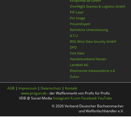
KVoptimal.de GmbH
OverNight Express & Logistics GmbH
PiP Laser
Pro Image
ProvenExpert
Rechtliche Unterstützung
A.T.U.
BSG-Wüst Data Security GmbH
DPD
First Data
Handelsverband Hessen
Landbell AG
Rheinischer-Inkassodienst e.K.
Zukos
AGB
|
Impressum
|
Datenschutz
|
Kontakt
www.progun.de
- der Waffenmarkt von Profis für Profis
VDB @ Social-Media
Instagram
X.com
Facebook
YouTube
© 2026 Verband Deutscher Büchsenmacher
und Waffenfachhändler e.V.