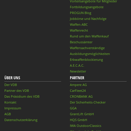
Vorteilsangebote für Mitglieder
Fortbildungsangebote
PROGUN Blog
Jobbörse und Nachfolge
Waffen-ABC
Waffenrecht
Rund um den Waffenkauf
Beschussämter
Waffensachverständige
Ausbildungsmöglichkeiten
Erbwaffenblockierung
A.E.C.A.C.
Newsletter
ÜBER UNS
PARTNER
Der VDB
Ampere AG
Partner des VDB
CarFleet24
Das Präsidium des VDB
CRONBANK AG
Kontakt
Der Sicherheits-Checker
Impressum
GGA
AGB
GrantLift GmbH
Datenschutzerklärung
HQS GmbH
IWA OutdoorClassics