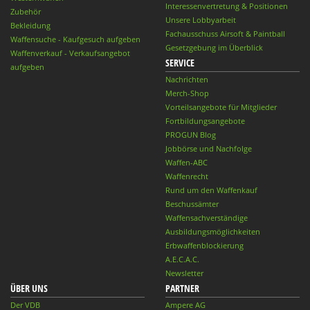
Interessenvertretung & Positionen
Zubehör
Unsere Lobbyarbeit
Bekleidung
Fachausschuss Airsoft & Paintball
Waffensuche - Kaufgesuch aufgeben
Gesetzgebung im Überblick
Waffenverkauf - Verkaufsangebot
SERVICE
aufgeben
Nachrichten
Merch-Shop
Vorteilsangebote für Mitglieder
Fortbildungsangebote
PROGUN Blog
Jobbörse und Nachfolge
Waffen-ABC
Waffenrecht
Rund um den Waffenkauf
Beschussämter
Waffensachverständige
Ausbildungsmöglichkeiten
Erbwaffenblockierung
A.E.C.A.C.
Newsletter
ÜBER UNS
PARTNER
Der VDB
Ampere AG