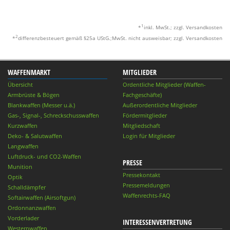
1
*
inkl. MwSt.; zzgl. Versandkosten
2
*
differenzbesteuert gemäß §25a UStG.;MwSt. nicht ausweisbar; zzgl. Versandkosten
WAFFENMARKT
MITGLIEDER
Übersicht
Ordentliche Mitglieder (Waffen-
Armbrüste & Bögen
Fachgeschäfte)
Blankwaffen (Messer u.ä.)
Außerordentliche Mitglieder
Gas-, Signal-, Schreckschusswaffen
Fördermitglieder
Kurzwaffen
Mitgliedschaft
Deko- & Salutwaffen
Login für Mitglieder
Langwaffen
Luftdruck- und CO2-Waffen
PRESSE
Munition
Pressekontakt
Optik
Pressemeldungen
Schalldämpfer
Waffenrechts-FAQ
Softairwaffen (Airsoftgun)
Ordonnanzwaffen
Vorderlader
INTERESSENVERTRETUNG
Westernwaffen