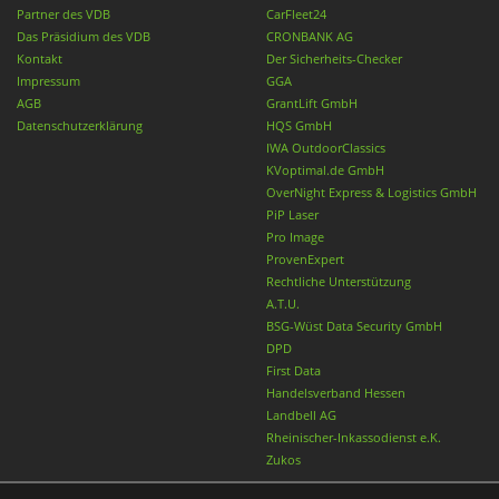
Partner des VDB
CarFleet24
Das Präsidium des VDB
CRONBANK AG
Kontakt
Der Sicherheits-Checker
Impressum
GGA
AGB
GrantLift GmbH
Datenschutzerklärung
HQS GmbH
IWA OutdoorClassics
KVoptimal.de GmbH
OverNight Express & Logistics GmbH
PiP Laser
Pro Image
ProvenExpert
Rechtliche Unterstützung
A.T.U.
BSG-Wüst Data Security GmbH
DPD
First Data
Handelsverband Hessen
Landbell AG
Rheinischer-Inkassodienst e.K.
Zukos