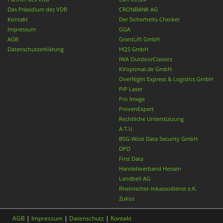
Das Präsidium des VDB
CRONBANK AG
Kontakt
Der Sicherheits-Checker
Impressum
GGA
AGB
GrantLift GmbH
Datenschutzerklärung
HQS GmbH
IWA OutdoorClassics
KVoptimal.de GmbH
OverNight Express & Logistics GmbH
PiP Laser
Pro Image
ProvenExpert
Rechtliche Unterstützung
A.T.U.
BSG-Wüst Data Security GmbH
DPD
First Data
Handelsverband Hessen
Landbell AG
Rheinischer-Inkassodienst e.K.
Zukos
AGB
|
Impressum
|
Datenschutz
|
Kontakt