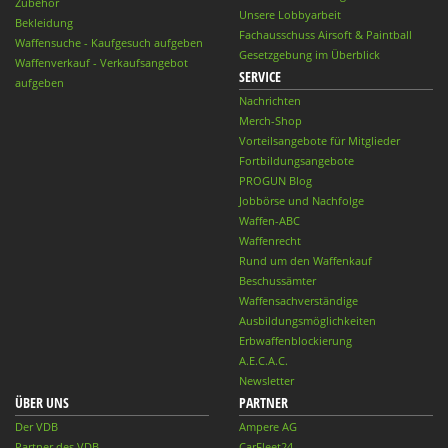
Zubehör
Unsere Lobbyarbeit
Bekleidung
Fachausschuss Airsoft & Paintball
Waffensuche - Kaufgesuch aufgeben
Gesetzgebung im Überblick
Waffenverkauf - Verkaufsangebot
SERVICE
aufgeben
Nachrichten
Merch-Shop
Vorteilsangebote für Mitglieder
Fortbildungsangebote
PROGUN Blog
Jobbörse und Nachfolge
Waffen-ABC
Waffenrecht
Rund um den Waffenkauf
Beschussämter
Waffensachverständige
Ausbildungsmöglichkeiten
Erbwaffenblockierung
A.E.C.A.C.
Newsletter
ÜBER UNS
PARTNER
Der VDB
Ampere AG
Partner des VDB
CarFleet24