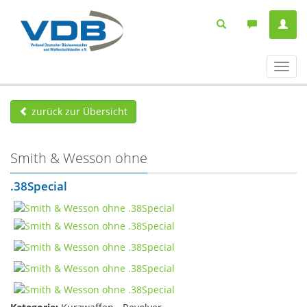
Navig
ein-/
zurück zur Übersicht
Smith & Wesson ohne
.38Special