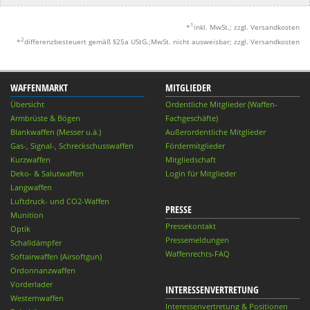
1
*
inkl. MwSt.; zzgl. Versandkosten
2
*
differenzbesteuert gemäß §25a UStG.;MwSt. nicht ausweisbar; zzgl. Versandkosten
WAFFENMARKT
MITGLIEDER
Übersicht
Ordentliche Mitglieder (Waffen-
Armbrüste & Bögen
Fachgeschäfte)
Blankwaffen (Messer u.ä.)
Außerordentliche Mitglieder
Gas-, Signal-, Schreckschusswaffen
Fördermitglieder
Kurzwaffen
Mitgliedschaft
Deko- & Salutwaffen
Login für Mitglieder
Langwaffen
Luftdruck- und CO2-Waffen
PRESSE
Munition
Pressekontakt
Optik
Pressemeldungen
Schalldämpfer
Waffenrechts-FAQ
Softairwaffen (Airsoftgun)
Ordonnanzwaffen
Vorderlader
INTERESSENVERTRETUNG
Westernwaffen
Interessenvertretung & Positionen