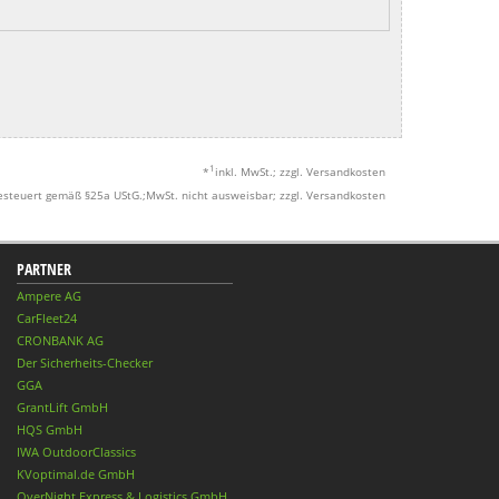
1
*
inkl. MwSt.; zzgl. Versandkosten
esteuert gemäß §25a UStG.;MwSt. nicht ausweisbar; zzgl. Versandkosten
PARTNER
Ampere AG
CarFleet24
CRONBANK AG
Der Sicherheits-Checker
GGA
GrantLift GmbH
HQS GmbH
IWA OutdoorClassics
KVoptimal.de GmbH
OverNight Express & Logistics GmbH