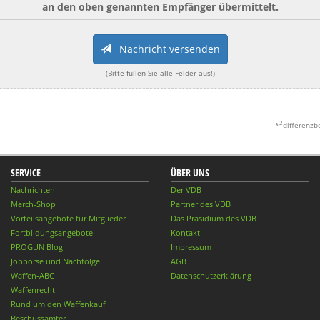
an den oben genannten Empfänger übermittelt.
Nachricht versenden
(Bitte füllen Sie alle Felder aus!)
2
*
differenzb
SERVICE
ÜBER UNS
Nachrichten
Der VDB
Merch-Shop
Partner des VDB
Vorteilsangebote für Mitglieder
Das Präsidium des VDB
Fortbildungsangebote
Kontakt
PROGUN Blog
Impressum
Jobbörse und Nachfolge
AGB
Waffen-ABC
Datenschutzerklärung
Waffenrecht
Rund um den Waffenkauf
Beschussämter