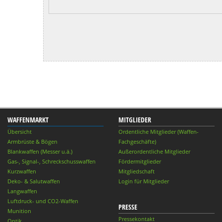
WAFFENMARKT
MITGLIEDER
Übersicht
Ordentliche Mitglieder (Waffen-
Armbrüste & Bögen
Fachgeschäfte)
Blankwaffen (Messer u.ä.)
Außerordentliche Mitglieder
Gas-, Signal-, Schreckschusswaffen
Fördermitglieder
Kurzwaffen
Mitgliedschaft
Deko- & Salutwaffen
Login für Mitglieder
Langwaffen
Luftdruck- und CO2-Waffen
PRESSE
Munition
Pressekontakt
Optik