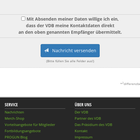
Mit Absenden meiner Daten willige ich ein,
dass der VDB meine Kontaktdaten direkt
an den oben genannten Empfänger übermittelt.
Nachricht versenden
(Bitte füllen Sie alle Felder aus!)
2
*
differenzb
SERVICE
ÜBER UNS
Nachrichten
Der VDB
Merch-Shop
Partner des VDB
Vorteilsangebote für Mitglieder
Das Präsidium des VDB
Fortbildungsangebote
Kontakt
PROGUN Blog
Impressum