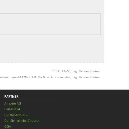
1
*
inkl. MwSt.; zzgl. Versandkosten
esteuert gemäß §25a UStG.;MwSt. nicht ausweisbar; zzgl. Versandkosten
PARTNER
Ampere AG
CarFleet24
CRONBANK AG
Der Sicherheits-Checker
GGA