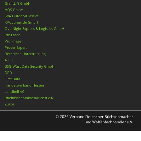
GrantLift GmbH
HQS GmbH
IWA OutdoorClassics
KVoptimal.de GmbH
OverNight Express & Logistics GmbH
PiP Laser
Pro Image
ProvenExpert
Rechtliche Unterstützung
A.T.U.
BSG-Wüst Data Security GmbH
DPD
First Data
Handelsverband Hessen
Landbell AG
Rheinischer-Inkassodienst e.K.
Zukos
© 2026 Verband Deutscher Büchsenmacher
und Waffenfachhändler e.V.