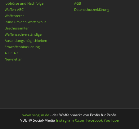
Jobbörse und Nachfolge
AGB
Waffen-ABC
Datenschutzerklärung
Waffenrecht
Rund um den Waffenkauf
Beschussämter
Waffensachverständige
Ausbildungsmöglichkeiten
Erbwaffenblockierung
A.E.C.A.C.
Newsletter
www.progun.de
- der Waffenmarkt von Profis für Profis
VDB @ Social-Media
Instagram
X.com
Facebook
YouTube