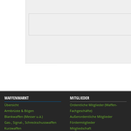
WAFFENMARKT
MITGLIEDER
Übersicht
Ordentliche Mitglieder (Waffen-
Armbrüste & Bögen
Fachgeschäfte)
Blankwaffen (Messer u.ä.)
Außerordentliche Mitglieder
Gas-, Signal-, Schreckschusswaffen
Fördermitglieder
Kurzwaffen
Mitgliedschaft