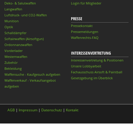
Deko- & Salutwaffen
Login für Mitglieder
Langwaffen
Luftdruck- und CO2-Waffen
PRESSE
Munition
Pressekontakt
Optik
Pressemeldungen
Schalldämpfer
Waffenrechts-FAQ
Softairwaffen (Airsoftgun)
Ordonnanzwaffen
Vorderlader
INTERESSENVERTRETUNG
Westernwaffen
Interessenvertretung & Positionen
Zubehör
Unsere Lobbyarbeit
Bekleidung
Fachausschuss Airsoft & Paintball
Waffensuche - Kaufgesuch aufgeben
Gesetzgebung im Überblick
Waffenverkauf - Verkaufsangebot
aufgeben
AGB
|
Impressum
|
Datenschutz
|
Kontakt