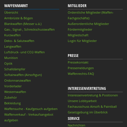
WAFFENMARKT
MITGLIEDER
Übersicht
Ordentliche Mitglieder (Waffen-
Armbrüste & Bögen
Fachgeschäfte)
Blankwaffen (Messer u.ä.)
Außerordentliche Mitglieder
Gas-, Signal-, Schreckschusswaffen
Fördermitglieder
Kurzwaffen
Mitgliedschaft
Deko- & Salutwaffen
Login für Mitglieder
Langwaffen
Luftdruck- und CO2-Waffen
PRESSE
Munition
Pressekontakt
Optik
Pressemeldungen
Schalldämpfer
Waffenrechts-FAQ
Softairwaffen (Airsoftgun)
Ordonnanzwaffen
Vorderlader
INTERESSENVERTRETUNG
Westernwaffen
Interessenvertretung & Positionen
Zubehör
Unsere Lobbyarbeit
Bekleidung
Fachausschuss Airsoft & Paintball
Waffensuche - Kaufgesuch aufgeben
Gesetzgebung im Überblick
Waffenverkauf - Verkaufsangebot
SERVICE
aufgeben
Nachrichten