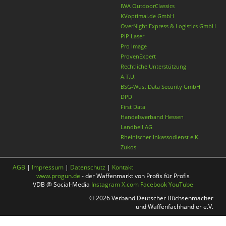
IWA OutdoorClassics
KVoptimal.de GmbH
OverNight Express & Logistics GmbH
PiP Laser
Pro Image
ProvenExpert
Rechtliche Unterstützung
A.T.U.
BSG-Wüst Data Security GmbH
DPD
First Data
Handelsverband Hessen
Landbell AG
Rheinischer-Inkassodienst e.K.
Zukos
AGB
|
Impressum
|
Datenschutz
|
Kontakt
www.progun.de
- der Waffenmarkt von Profis für Profis
VDB @ Social-Media
Instagram
X.com
Facebook
YouTube
© 2026 Verband Deutscher Büchsenmacher
und Waffenfachhändler e.V.