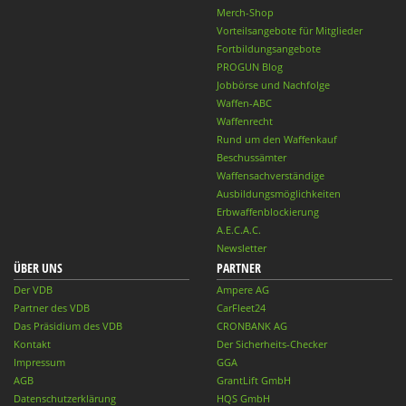
Merch-Shop
Vorteilsangebote für Mitglieder
Fortbildungsangebote
PROGUN Blog
Jobbörse und Nachfolge
Waffen-ABC
Waffenrecht
Rund um den Waffenkauf
Beschussämter
Waffensachverständige
Ausbildungsmöglichkeiten
Erbwaffenblockierung
A.E.C.A.C.
Newsletter
ÜBER UNS
PARTNER
Der VDB
Ampere AG
Partner des VDB
CarFleet24
Das Präsidium des VDB
CRONBANK AG
Kontakt
Der Sicherheits-Checker
Impressum
GGA
AGB
GrantLift GmbH
Datenschutzerklärung
HQS GmbH