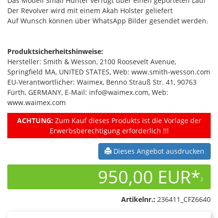
Das Modell Small Hunter verfügt über einen geporteten Lauf
Der Revolver wird mit einem Akah Holster geliefert
Auf Wunsch können über WhatsApp Bilder gesendet werden.
Produktsicherheitshinweise:
Hersteller: Smith & Wesson, 2100 Roosevelt Avenue,
Springfield MA, UNITED STATES, Web: www.smith-wesson.com
EU-Verantwortlicher: Waimex, Benno Strauß Str. 41, 90763
Fürth, GERMANY, E-Mail: info@waimex.com, Web:
www.waimex.com
ACHTUNG:
Zum Kauf dieses Produkts ist die Vorlage der
Erwerbsberechtigung erforderlich !!!
Dieses Angebot ausdrucken
950,00 EUR*
2
Artikelnr.:
236411_CFZ6640