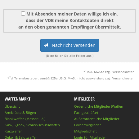
Mit Absenden meiner Daten willige ich ein,
dass der VDB meine Kontaktdaten direkt
an den oben genannten Empfänger übermittelt.
Nachricht versenden
(Bitte füllen Sie alle Felder aus!)
1
*
inkl. MwSt.; zzgl. Versandkosten
2
*
differenzbesteuert gemäß §25a UStG.;MwSt. nicht ausweisbar; zzgl. Versandkosten
WAFFENMARKT
MITGLIEDER
Übersicht
Ordentliche Mitglieder (Waffen-
Armbrüste & Bögen
Fachgeschäfte)
Blankwaffen (Messer u.ä.)
Außerordentliche Mitglieder
Gas-, Signal-, Schreckschusswaffen
Fördermitglieder
Kurzwaffen
Mitgliedschaft
Deko- & Salutwaffen
Login für Mitglieder