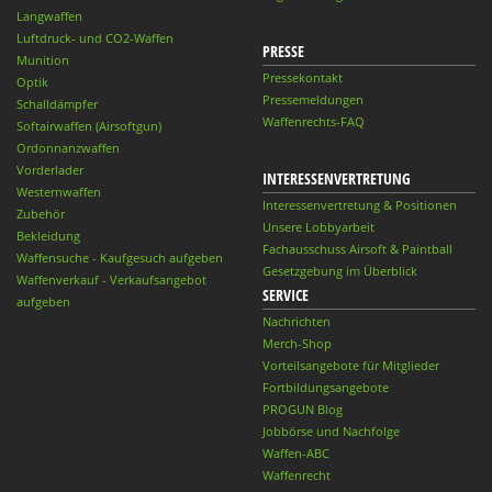
Langwaffen
Luftdruck- und CO2-Waffen
PRESSE
Munition
Pressekontakt
Optik
Pressemeldungen
Schalldämpfer
Waffenrechts-FAQ
Softairwaffen (Airsoftgun)
Ordonnanzwaffen
Vorderlader
INTERESSENVERTRETUNG
Westernwaffen
Interessenvertretung & Positionen
Zubehör
Unsere Lobbyarbeit
Bekleidung
Fachausschuss Airsoft & Paintball
Waffensuche - Kaufgesuch aufgeben
Gesetzgebung im Überblick
Waffenverkauf - Verkaufsangebot
SERVICE
aufgeben
Nachrichten
Merch-Shop
Vorteilsangebote für Mitglieder
Fortbildungsangebote
PROGUN Blog
Jobbörse und Nachfolge
Waffen-ABC
Waffenrecht