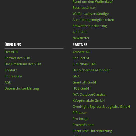
Rund um den Waffenkauf
Beschussämter
Waffensachverständige
Ausbildungsmöglichkeiten
Erbwaffenblockierung
A.E.C.A.C.
Newsletter
ÜBER UNS
PARTNER
Der VDB
Ampere AG
Partner des VDB
CarFleet24
Das Präsidium des VDB
CRONBANK AG
Kontakt
Der Sicherheits-Checker
Impressum
GGA
AGB
GrantLift GmbH
Datenschutzerklärung
HQS GmbH
IWA OutdoorClassics
KVoptimal.de GmbH
OverNight Express & Logistics GmbH
PiP Laser
Pro Image
ProvenExpert
Rechtliche Unterstützung