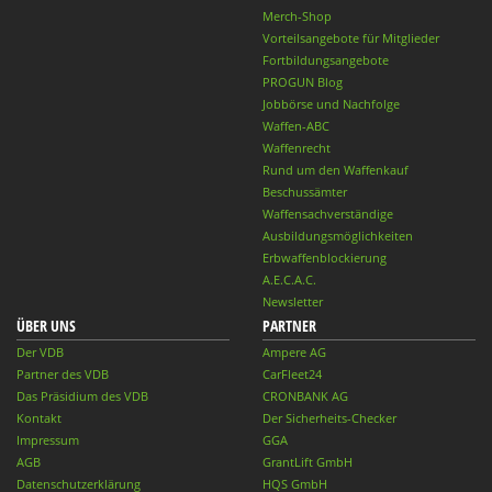
Merch-Shop
Vorteilsangebote für Mitglieder
Fortbildungsangebote
PROGUN Blog
Jobbörse und Nachfolge
Waffen-ABC
Waffenrecht
Rund um den Waffenkauf
Beschussämter
Waffensachverständige
Ausbildungsmöglichkeiten
Erbwaffenblockierung
A.E.C.A.C.
Newsletter
ÜBER UNS
PARTNER
Der VDB
Ampere AG
Partner des VDB
CarFleet24
Das Präsidium des VDB
CRONBANK AG
Kontakt
Der Sicherheits-Checker
Impressum
GGA
AGB
GrantLift GmbH
Datenschutzerklärung
HQS GmbH