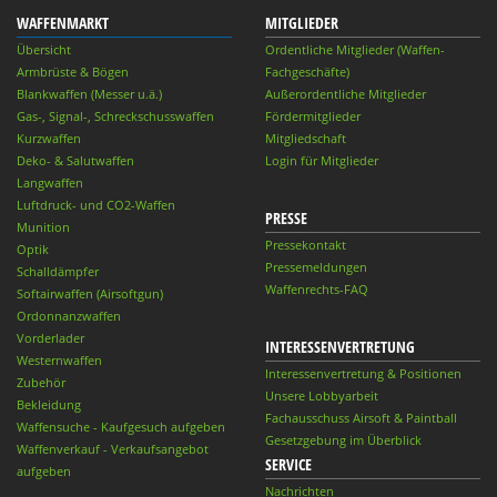
WAFFENMARKT
MITGLIEDER
Übersicht
Ordentliche Mitglieder (Waffen-
Armbrüste & Bögen
Fachgeschäfte)
Blankwaffen (Messer u.ä.)
Außerordentliche Mitglieder
Gas-, Signal-, Schreckschusswaffen
Fördermitglieder
Kurzwaffen
Mitgliedschaft
Deko- & Salutwaffen
Login für Mitglieder
Langwaffen
Luftdruck- und CO2-Waffen
PRESSE
Munition
Pressekontakt
Optik
Pressemeldungen
Schalldämpfer
Waffenrechts-FAQ
Softairwaffen (Airsoftgun)
Ordonnanzwaffen
Vorderlader
INTERESSENVERTRETUNG
Westernwaffen
Interessenvertretung & Positionen
Zubehör
Unsere Lobbyarbeit
Bekleidung
Fachausschuss Airsoft & Paintball
Waffensuche - Kaufgesuch aufgeben
Gesetzgebung im Überblick
Waffenverkauf - Verkaufsangebot
SERVICE
aufgeben
Nachrichten