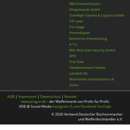
IWA OutdoorClassics
KVoptimal.de GmbH
OverNight Express & Logistics GmbH
PiP Laser
Pro Image
ProvenExpert
Rechtliche Unterstützung
A.T.U.
BSG-Wüst Data Security GmbH
DPD
First Data
Handelsverband Hessen
Landbell AG
Rheinischer-Inkassodienst e.K.
Zukos
AGB
|
Impressum
|
Datenschutz
|
Kontakt
www.progun.de
- der Waffenmarkt von Profis für Profis
VDB @ Social-Media
Instagram
X.com
Facebook
YouTube
© 2026 Verband Deutscher Büchsenmacher
und Waffenfachhändler e.V.