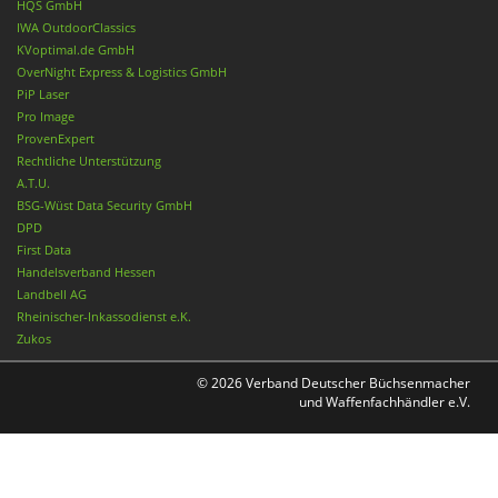
HQS GmbH
IWA OutdoorClassics
KVoptimal.de GmbH
OverNight Express & Logistics GmbH
PiP Laser
Pro Image
ProvenExpert
Rechtliche Unterstützung
A.T.U.
BSG-Wüst Data Security GmbH
DPD
First Data
Handelsverband Hessen
Landbell AG
Rheinischer-Inkassodienst e.K.
Zukos
© 2026 Verband Deutscher Büchsenmacher
und Waffenfachhändler e.V.