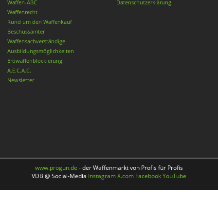
Waffen-ABC
Datenschutzerklärung
Waffenrecht
Rund um den Waffenkauf
Beschussämter
Waffensachverständige
Ausbildungsmöglichkeiten
Erbwaffenblockierung
A.E.C.A.C.
Newsletter
www.progun.de
- der Waffenmarkt von Profis für Profis
VDB @ Social-Media
Instagram
X.com
Facebook
YouTube