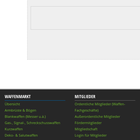
WAFFENMARKT
MITGLIEDER
Übersicht
Ordentliche Mitglieder (Waffen-
Armbrüste & Bögen
Fachgeschäfte)
Blankwaffen (Messer u.ä.)
Außerordentliche Mitglieder
Gas-, Signal-, Schreckschusswaffen
Fördermitglieder
Kurzwaffen
Mitgliedschaft
Deko- & Salutwaffen
Login für Mitglieder