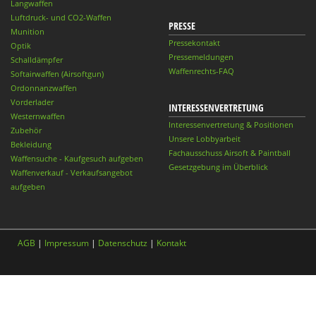
Langwaffen
Luftdruck- und CO2-Waffen
PRESSE
Munition
Pressekontakt
Optik
Pressemeldungen
Schalldämpfer
Waffenrechts-FAQ
Softairwaffen (Airsoftgun)
Ordonnanzwaffen
Vorderlader
INTERESSENVERTRETUNG
Westernwaffen
Interessenvertretung & Positionen
Zubehör
Unsere Lobbyarbeit
Bekleidung
Fachausschuss Airsoft & Paintball
Waffensuche - Kaufgesuch aufgeben
Gesetzgebung im Überblick
Waffenverkauf - Verkaufsangebot
aufgeben
AGB
|
Impressum
|
Datenschutz
|
Kontakt