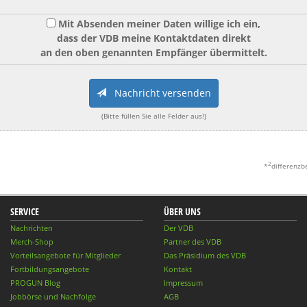
Mit Absenden meiner Daten willige ich ein,
dass der VDB meine Kontaktdaten direkt
an den oben genannten Empfänger übermittelt.
Nachricht versenden
(Bitte füllen Sie alle Felder aus!)
2
*
differenzb
SERVICE
ÜBER UNS
Nachrichten
Der VDB
Merch-Shop
Partner des VDB
Vorteilsangebote für Mitglieder
Das Präsidium des VDB
Fortbildungsangebote
Kontakt
PROGUN Blog
Impressum
Jobbörse und Nachfolge
AGB