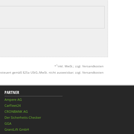
1
*
inkl. MwSt.; zzgl. Versandkosten
esteuert gemäß §25a UStG.;MwSt. nicht ausweisbar; zzgl. Versandkosten
PARTNER
Ampere AG
CarFleet24
CRONBANK AG
Der Sicherheits-Checker
GGA
GrantLift GmbH