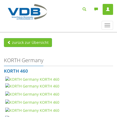
Navig
ein-/
zurück zur Übersicht
KORTH Germany
KORTH 460