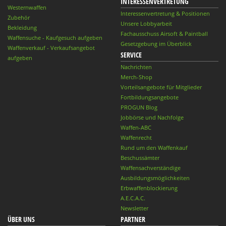
INTERESSENVERTRETUNG
Westernwaffen
Interessenvertretung & Positionen
Zubehör
Unsere Lobbyarbeit
Bekleidung
Fachausschuss Airsoft & Paintball
Waffensuche - Kaufgesuch aufgeben
Gesetzgebung im Überblick
Waffenverkauf - Verkaufsangebot
SERVICE
aufgeben
Nachrichten
Merch-Shop
Vorteilsangebote für Mitglieder
Fortbildungsangebote
PROGUN Blog
Jobbörse und Nachfolge
Waffen-ABC
Waffenrecht
Rund um den Waffenkauf
Beschussämter
Waffensachverständige
Ausbildungsmöglichkeiten
Erbwaffenblockierung
A.E.C.A.C.
Newsletter
ÜBER UNS
PARTNER