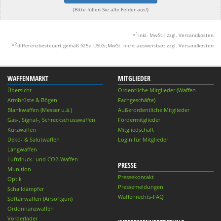
(Bitte füllen Sie alle Felder aus!)
1
*
inkl. MwSt.; zzgl. Versandkosten
2
*
differenzbesteuert gemäß §25a UStG.;MwSt. nicht ausweisbar; zzgl. Versandkosten
WAFFENMARKT
MITGLIEDER
Übersicht
Ordentliche Mitglieder (Waffen-
Armbrüste & Bögen
Fachgeschäfte)
Blankwaffen (Messer u.ä.)
Außerordentliche Mitglieder
Gas-, Signal-, Schreckschusswaffen
Fördermitglieder
Kurzwaffen
Mitgliedschaft
Deko- & Salutwaffen
Login für Mitglieder
Langwaffen
Luftdruck- und CO2-Waffen
PRESSE
Munition
Pressekontakt
Optik
Pressemeldungen
Schalldämpfer
Waffenrechts-FAQ
Softairwaffen (Airsoftgun)
Ordonnanzwaffen
Vorderlader