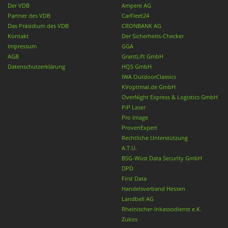
Der VDB
Ampere AG
Partner des VDB
CarFleet24
Das Präsidium des VDB
CRONBANK AG
Kontakt
Der Sicherheits-Checker
Impressum
GGA
AGB
GrantLift GmbH
Datenschutzerklärung
HQS GmbH
IWA OutdoorClassics
KVoptimal.de GmbH
OverNight Express & Logistics GmbH
PiP Laser
Pro Image
ProvenExpert
Rechtliche Unterstützung
A.T.U.
BSG-Wüst Data Security GmbH
DPD
First Data
Handelsverband Hessen
Landbell AG
Rheinischer-Inkassodienst e.K.
Zukos