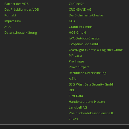
Partner des VDB
CarFleet24
Das Präsidium des VDB
CRONBANK AG
Kontakt
Der Sicherheits-Checker
Impressum
GGA
AGB
GrantLift GmbH
Datenschutzerklärung
HQS GmbH
IWA OutdoorClassics
KVoptimal.de GmbH
OverNight Express & Logistics GmbH
PiP Laser
Pro Image
ProvenExpert
Rechtliche Unterstützung
A.T.U.
BSG-Wüst Data Security GmbH
DPD
First Data
Handelsverband Hessen
Landbell AG
Rheinischer-Inkassodienst e.K.
Zukos