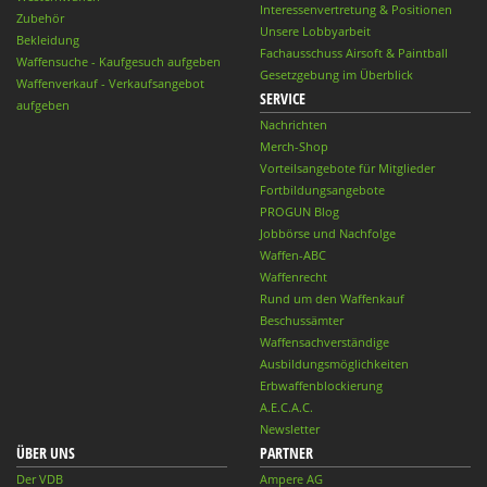
Interessenvertretung & Positionen
Zubehör
Unsere Lobbyarbeit
Bekleidung
Fachausschuss Airsoft & Paintball
Waffensuche - Kaufgesuch aufgeben
Gesetzgebung im Überblick
Waffenverkauf - Verkaufsangebot
SERVICE
aufgeben
Nachrichten
Merch-Shop
Vorteilsangebote für Mitglieder
Fortbildungsangebote
PROGUN Blog
Jobbörse und Nachfolge
Waffen-ABC
Waffenrecht
Rund um den Waffenkauf
Beschussämter
Waffensachverständige
Ausbildungsmöglichkeiten
Erbwaffenblockierung
A.E.C.A.C.
Newsletter
ÜBER UNS
PARTNER
Der VDB
Ampere AG