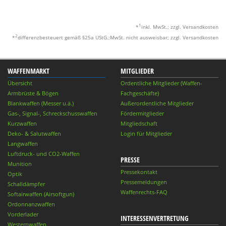
1
*
inkl. MwSt.; zzgl. Versandkosten
2
*
differenzbesteuert gemäß §25a UStG.;MwSt. nicht ausweisbar; zzgl. Versandkosten
WAFFENMARKT
MITGLIEDER
Übersicht
Ordentliche Mitglieder (Waffen-
Armbrüste & Bögen
Fachgeschäfte)
Blankwaffen (Messer u.ä.)
Außerordentliche Mitglieder
Gas-, Signal-, Schreckschusswaffen
Fördermitglieder
Kurzwaffen
Mitgliedschaft
Deko- & Salutwaffen
Login für Mitglieder
Langwaffen
Luftdruck- und CO2-Waffen
PRESSE
Munition
Pressekontakt
Optik
Pressemeldungen
Schalldämpfer
Waffenrechts-FAQ
Softairwaffen (Airsoftgun)
Ordonnanzwaffen
Vorderlader
INTERESSENVERTRETUNG
Westernwaffen