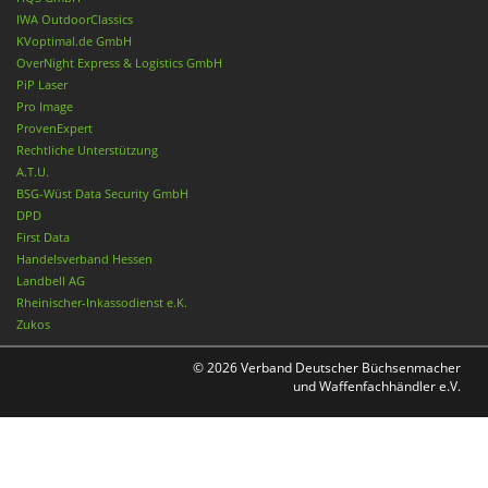
IWA OutdoorClassics
KVoptimal.de GmbH
OverNight Express & Logistics GmbH
PiP Laser
Pro Image
ProvenExpert
Rechtliche Unterstützung
A.T.U.
BSG-Wüst Data Security GmbH
DPD
First Data
Handelsverband Hessen
Landbell AG
Rheinischer-Inkassodienst e.K.
Zukos
© 2026 Verband Deutscher Büchsenmacher
und Waffenfachhändler e.V.