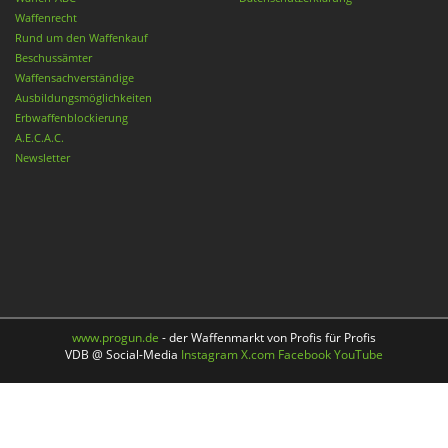
Waffenrecht
Rund um den Waffenkauf
Beschussämter
Waffensachverständige
Ausbildungsmöglichkeiten
Erbwaffenblockierung
A.E.C.A.C.
Newsletter
www.progun.de
- der Waffenmarkt von Profis für Profis
VDB @ Social-Media
Instagram
X.com
Facebook
YouTube