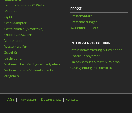
Luftdruck- und CO2-Waffen
PRESSE
Munition
Pressekontakt
Optik
Pressemeldungen
Schalldämpfer
Waffenrechts-FAQ
Softairwaffen (Airsoftgun)
Ordonnanzwaffen
Vorderlader
INTERESSENVERTRETUNG
Westernwaffen
Interessenvertretung & Positionen
Zubehör
Unsere Lobbyarbeit
Bekleidung
Fachausschuss Airsoft & Paintball
Waffensuche - Kaufgesuch aufgeben
Gesetzgebung im Überblick
Waffenverkauf - Verkaufsangebot
aufgeben
AGB
|
Impressum
|
Datenschutz
|
Kontakt