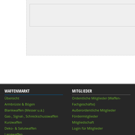
WAFFENMARKT
MITGLIEDER
Übersicht
Ordentliche Mitglieder (Waffen-
Armbrüste & Bögen
Fachgeschäfte)
Blankwaffen (Messer u.ä.)
Außerordentliche Mitglieder
Gas-, Signal-, Schreckschusswaffen
Fördermitglieder
Kurzwaffen
Mitgliedschaft
Deko- & Salutwaffen
Login für Mitglieder
Langwaffen