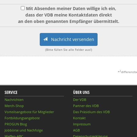
Mit Absenden meiner Daten willige ich ein,
dass der VDB meine Kontaktdaten direkt
an den oben genannten Empfänger übermittelt.
Nachricht versenden
(Bitte füllen Sie alle Felder aus!)
2
*
differenzb
SERVICE
ÜBER UNS
Nachrichten
Der VDB
Merch-Shop
Partner des VDB
Vorteilsangebote für Mitglieder
Das Präsidium des VDB
Fortbildungsangebote
Kontakt
PROGUN Blog
Impressum
Jobbörse und Nachfolge
AGB
Waffen-ABC
Datenschutzerklärung