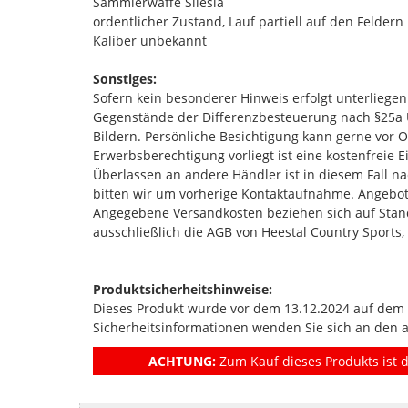
Sammlerwaffe Silesia
ordentlicher Zustand, Lauf partiell auf den Feldern 
Kaliber unbekannt
Sonstiges:
Sofern kein besonderer Hinweis erfolgt unterlieg
Gegenstände der Differenzbesteuerung nach §25a 
Bildern. Persönliche Besichtigung kann gerne vor Or
Erwerbsberechtigung vorliegt ist eine kostenfreie
Überlassen an andere Händler ist in diesem Fall na
bitten wir um vorherige Kontaktaufnahme. Angebot
Angegebene Versandkosten beziehen sich auf Standa
ausschließlich die AGB von Heestal Country Sports,
Produktsicherheitshinweise:
Dieses Produkt wurde vor dem 13.12.2024 auf dem Ma
Sicherheitsinformationen wenden Sie sich an den 
ACHTUNG:
Zum Kauf dieses Produkts ist d