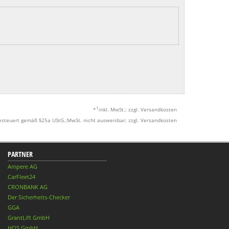
1
*
inkl. MwSt.; zzgl. Versandkosten
esteuert gemäß §25a UStG.;MwSt. nicht ausweisbar; zzgl. Versandkosten
PARTNER
Ampere AG
CarFleet24
CRONBANK AG
Der Sicherheits-Checker
GGA
GrantLift GmbH
HQS GmbH