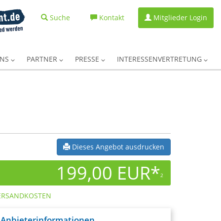
Suche
Kontakt
Mitglieder Login
UNS
PARTNER
PRESSE
INTERESSENVERTRETUNG
Dieses Angebot ausdrucken
199,00 EUR*
2
ERSANDKOSTEN
Anbieterinformationen