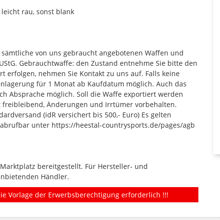
leicht rau, sonst blank
en sämtliche von uns gebraucht angebotenen Waffen und
UStG. Gebrauchtwaffe: den Zustand entnehme Sie bitte den
t erfolgen, nehmen Sie Kontakt zu uns auf. Falls keine
 Einlagerung für 1 Monat ab Kaufdatum möglich. Auch das
ch Absprache möglich. Soll die Waffe exportiert werden
 freibleibend, Änderungen und Irrtümer vorbehalten.
rdversand (idR versichert bis 500,- Euro) Es gelten
 abrufbar unter https://heestal-countrysports.de/pages/agb
rktplatz bereitgestellt. Für Hersteller- und
anbietenden Händler.
ie Vorlage der Erwerbsberechtigung erforderlich !!!