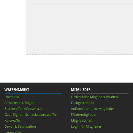
WAFFENMARKT
MITGLIEDER
Übersicht
Ordentliche Mitglieder (Waffen-
Armbrüste & Bögen
Fachgeschäfte)
Blankwaffen (Messer u.ä.)
Außerordentliche Mitglieder
Gas-, Signal-, Schreckschusswaffen
Fördermitglieder
Kurzwaffen
Mitgliedschaft
Deko- & Salutwaffen
Login für Mitglieder
Langwaffen