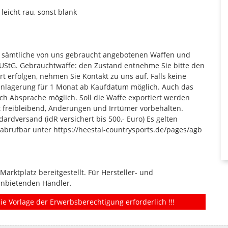
leicht rau, sonst blank
en sämtliche von uns gebraucht angebotenen Waffen und
UStG. Gebrauchtwaffe: den Zustand entnehme Sie bitte den
t erfolgen, nehmen Sie Kontakt zu uns auf. Falls keine
 Einlagerung für 1 Monat ab Kaufdatum möglich. Auch das
ch Absprache möglich. Soll die Waffe exportiert werden
 freibleibend, Änderungen und Irrtümer vorbehalten.
rdversand (idR versichert bis 500,- Euro) Es gelten
 abrufbar unter https://heestal-countrysports.de/pages/agb
rktplatz bereitgestellt. Für Hersteller- und
anbietenden Händler.
ie Vorlage der Erwerbsberechtigung erforderlich !!!