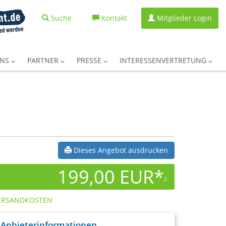
Suche
Kontakt
Mitglieder Login
UNS
PARTNER
PRESSE
INTERESSENVERTRETUNG
Dieses Angebot ausdrucken
199,00 EUR*
2
ERSANDKOSTEN
Anbieterinformationen