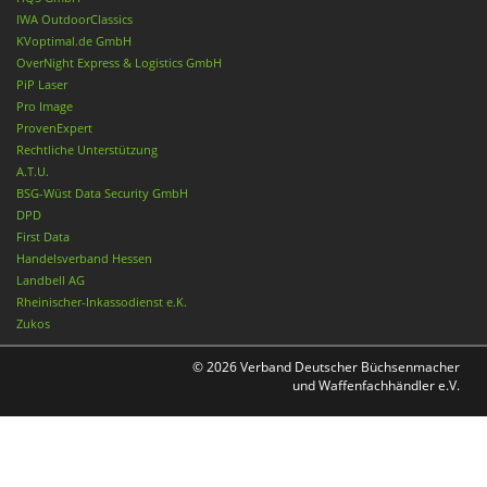
IWA OutdoorClassics
KVoptimal.de GmbH
OverNight Express & Logistics GmbH
PiP Laser
Pro Image
ProvenExpert
Rechtliche Unterstützung
A.T.U.
BSG-Wüst Data Security GmbH
DPD
First Data
Handelsverband Hessen
Landbell AG
Rheinischer-Inkassodienst e.K.
Zukos
© 2026 Verband Deutscher Büchsenmacher
und Waffenfachhändler e.V.