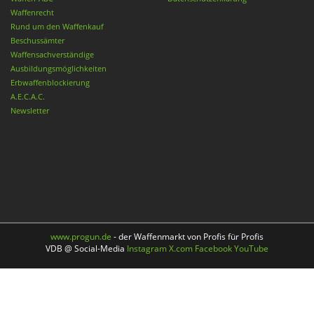
Waffenrecht
Rund um den Waffenkauf
Beschussämter
Waffensachverständige
Ausbildungsmöglichkeiten
Erbwaffenblockierung
A.E.C.A.C.
Newsletter
www.progun.de
- der Waffenmarkt von Profis für Profis
VDB @ Social-Media
Instagram
X.com
Facebook
YouTube