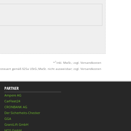
1
*
inkl. MwSt.; zzgl. Versandkosten
esteuert gemäß §25a UStG.;MwSt. nicht ausweisbar; zzgl. Versandkosten
PARTNER
Ampere AG
CarFleet24
CRONBANK AG
Der Sicherheits-Checker
GGA
GrantLift GmbH
HQS GmbH