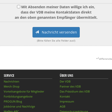
Mit Absenden meiner Daten willige ich ein,
dass der VDB meine Kontaktdaten direkt
an den oben genannten Empfänger übermittelt.
Nachricht versenden
(Bitte füllen Sie alle Felder aus!)
2
*
differenzb
SERVICE
ÜBER UNS
Nachrichten
Der VDB
Merch-Shop
Partner des VDB
Vorteilsangebote für Mitglieder
Das Präsidium des VDB
Fortbildungsangebote
Kontakt
PROGUN Blog
Impressum
Jobbörse und Nachfolge
AGB
Waffen-ABC
Datenschutzerklärung