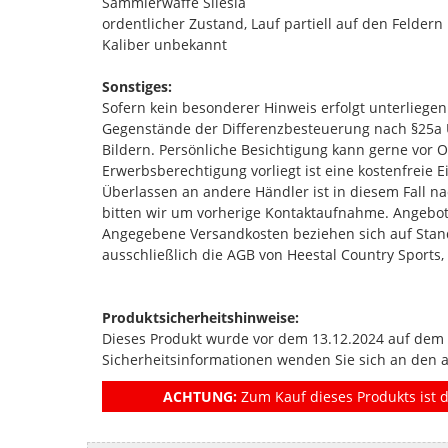
Sammlerwaffe Silesia
ordentlicher Zustand, Lauf partiell auf den Feldern 
Kaliber unbekannt
Sonstiges:
Sofern kein besonderer Hinweis erfolgt unterlieg
Gegenstände der Differenzbesteuerung nach §25a 
Bildern. Persönliche Besichtigung kann gerne vor Or
Erwerbsberechtigung vorliegt ist eine kostenfreie
Überlassen an andere Händler ist in diesem Fall na
bitten wir um vorherige Kontaktaufnahme. Angebot
Angegebene Versandkosten beziehen sich auf Standa
ausschließlich die AGB von Heestal Country Sports,
Produktsicherheitshinweise:
Dieses Produkt wurde vor dem 13.12.2024 auf dem Ma
Sicherheitsinformationen wenden Sie sich an den 
ACHTUNG:
Zum Kauf dieses Produkts ist d