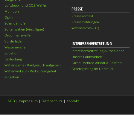
Luftdruck- und CO2-Waffen
PRESSE
Munition
Pressekontakt
Optik
Pressemeldungen
Schalldämpfer
Waffenrechts-FAQ
Softairwaffen (Airsoftgun)
Ordonnanzwaffen
Vorderlader
INTERESSENVERTRETUNG
Westernwaffen
Interessenvertretung & Positionen
Zubehör
Unsere Lobbyarbeit
Bekleidung
Fachausschuss Airsoft & Paintball
Waffensuche - Kaufgesuch aufgeben
Gesetzgebung im Überblick
Waffenverkauf - Verkaufsangebot
aufgeben
AGB
|
Impressum
|
Datenschutz
|
Kontakt