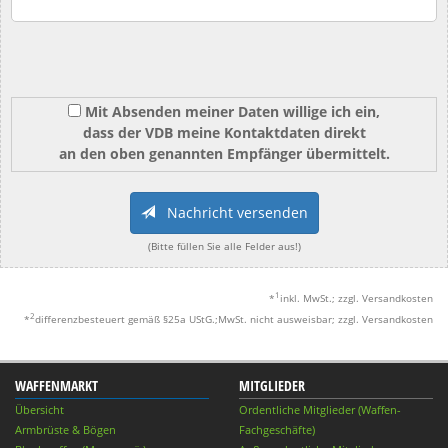
Mit Absenden meiner Daten willige ich ein,
dass der VDB meine Kontaktdaten direkt
an den oben genannten Empfänger übermittelt.
Nachricht versenden
(Bitte füllen Sie alle Felder aus!)
1
*
inkl. MwSt.; zzgl. Versandkosten
2
*
differenzbesteuert gemäß §25a UStG.;MwSt. nicht ausweisbar; zzgl. Versandkosten
WAFFENMARKT
MITGLIEDER
Übersicht
Ordentliche Mitglieder (Waffen-
Armbrüste & Bögen
Fachgeschäfte)