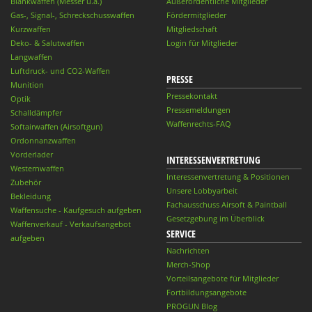
Blankwaffen (Messer u.ä.)
Außerordentliche Mitglieder
Gas-, Signal-, Schreckschusswaffen
Fördermitglieder
Kurzwaffen
Mitgliedschaft
Deko- & Salutwaffen
Login für Mitglieder
Langwaffen
Luftdruck- und CO2-Waffen
PRESSE
Munition
Pressekontakt
Optik
Pressemeldungen
Schalldämpfer
Waffenrechts-FAQ
Softairwaffen (Airsoftgun)
Ordonnanzwaffen
Vorderlader
INTERESSENVERTRETUNG
Westernwaffen
Interessenvertretung & Positionen
Zubehör
Unsere Lobbyarbeit
Bekleidung
Fachausschuss Airsoft & Paintball
Waffensuche - Kaufgesuch aufgeben
Gesetzgebung im Überblick
Waffenverkauf - Verkaufsangebot
SERVICE
aufgeben
Nachrichten
Merch-Shop
Vorteilsangebote für Mitglieder
Fortbildungsangebote
PROGUN Blog