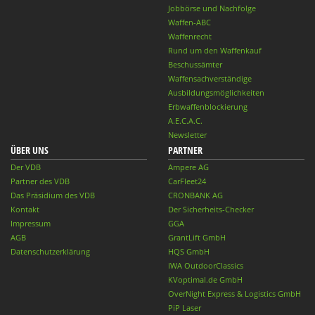
Jobbörse und Nachfolge
Waffen-ABC
Waffenrecht
Rund um den Waffenkauf
Beschussämter
Waffensachverständige
Ausbildungsmöglichkeiten
Erbwaffenblockierung
A.E.C.A.C.
Newsletter
ÜBER UNS
PARTNER
Der VDB
Ampere AG
Partner des VDB
CarFleet24
Das Präsidium des VDB
CRONBANK AG
Kontakt
Der Sicherheits-Checker
Impressum
GGA
AGB
GrantLift GmbH
Datenschutzerklärung
HQS GmbH
IWA OutdoorClassics
KVoptimal.de GmbH
OverNight Express & Logistics GmbH
PiP Laser