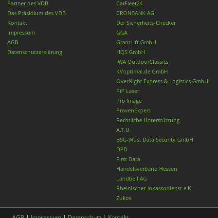
Partner des VDB
CarFleet24
Das Präsidium des VDB
CRONBANK AG
Kontakt
Der Sicherheits-Checker
Impressum
GGA
AGB
GrantLift GmbH
Datenschutzerklärung
HQS GmbH
IWA OutdoorClassics
KVoptimal.de GmbH
OverNight Express & Logistics GmbH
PiP Laser
Pro Image
ProvenExpert
Rechtliche Unterstützung
A.T.U.
BSG-Wüst Data Security GmbH
DPD
First Data
Handelsverband Hessen
Landbell AG
Rheinischer-Inkassodienst e.K.
Zukos
AGB
|
Impressum
|
Datenschutz
|
Kontakt