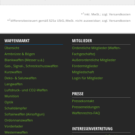
1
*
inkl. MwSt.; zzgl. Versandkosten
2
*
differenzbesteuert gemäß §25a UStG.;MwSt. nicht ausweisbar; zzgl. Versandkosten
WAFFENMARKT
MITGLIEDER
Übersicht
Ordentliche Mitglieder (Waffen-
Armbrüste & Bögen
Fachgeschäfte)
Blankwaffen (Messer u.ä.)
Außerordentliche Mitglieder
Gas-, Signal-, Schreckschusswaffen
Fördermitglieder
Kurzwaffen
Mitgliedschaft
Deko- & Salutwaffen
Login für Mitglieder
Langwaffen
Luftdruck- und CO2-Waffen
PRESSE
Munition
Pressekontakt
Optik
Pressemeldungen
Schalldämpfer
Waffenrechts-FAQ
Softairwaffen (Airsoftgun)
Ordonnanzwaffen
Vorderlader
INTERESSENVERTRETUNG
Westernwaffen