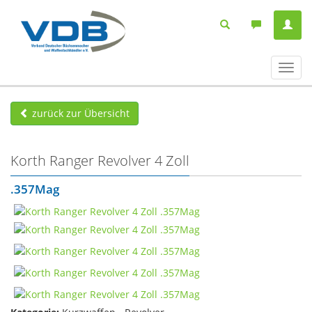
Navig
ein-/
zurück zur Übersicht
Korth Ranger Revolver 4 Zoll
.357Mag