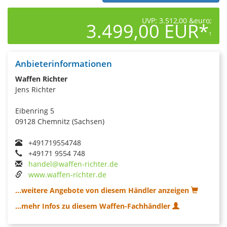
UVP: 3.512,00 &euro;
3.499,00 EUR*
1
Anbieterinformationen
Waffen Richter
Jens Richter
Eibenring 5
09128 Chemnitz (Sachsen)
+491719554748
+49171 9554 748
handel@waffen-richter.de
www.waffen-richter.de
...weitere Angebote von diesem Händler anzeigen
...mehr Infos zu diesem Waffen-Fachhändler