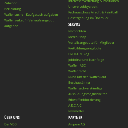
Interessenvertretung & Positionen
Zubehör
Unsere Lobbyarbeit
Bekleidung
Fachausschuss Airsoft & Paintball
Waffensuche - Kaufgesuch aufgeben
Gesetzgebung im Überblick
Waffenverkauf - Verkaufsangebot
SERVICE
aufgeben
Nachrichten
Merch-Shop
Vorteilsangebote für Mitglieder
Fortbildungsangebote
PROGUN Blog
Jobbörse und Nachfolge
Waffen-ABC
Waffenrecht
Rund um den Waffenkauf
Beschussämter
Waffensachverständige
Ausbildungsmöglichkeiten
Erbwaffenblockierung
A.E.C.A.C.
Newsletter
ÜBER UNS
PARTNER
Der VDB
Ampere AG