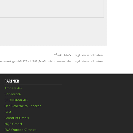
1
*
inkl. MwSt.; zzgl. Versandkosten
esteuert gemäß §25a UStG.;MwSt. nicht ausweisbar; zzgl. Versandkosten
PARTNER
Ampere AG
CarFleet24
CRONBANK AG
Der Sicherheits-Checker
GGA
GrantLift GmbH
HQS GmbH
IWA OutdoorClassics