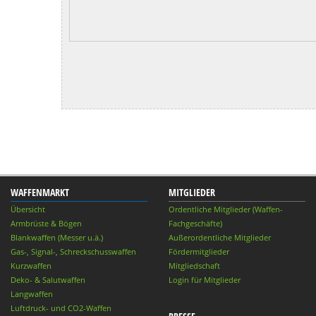
WAFFENMARKT
MITGLIEDER
Übersicht
Ordentliche Mitglieder (Waffen-
Armbrüste & Bögen
Fachgeschäfte)
Blankwaffen (Messer u.ä.)
Außerordentliche Mitglieder
Gas-, Signal-, Schreckschusswaffen
Fördermitglieder
Kurzwaffen
Mitgliedschaft
Deko- & Salutwaffen
Login für Mitglieder
Langwaffen
Luftdruck- und CO2-Waffen