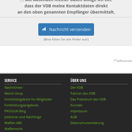
dass der VDB meine Kontaktdaten direkt
an den oben genannten Empfänger übermittelt.
Nachricht versenden
(Bitte füllen Sie alle Felder aus!)
2
*
differenzb
SERVICE
ÜBER UNS
Nachrichten
Der VDB
Merch-Shop
Partner des VDB
Vorteilsangebote für Mitglieder
Das Präsidium des VDB
Fortbildungsangebote
Kontakt
PROGUN Blog
Impressum
Jobbörse und Nachfolge
AGB
Waffen-ABC
Datenschutzerklärung
Waffenrecht