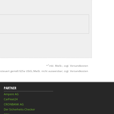
1
*
inkl. MwSt.; zzgl. Versandkosten
esteuert gemäß §25a UStG.;MwSt. nicht ausweisbar; zzgl. Versandkosten
PARTNER
Ampere AG
CarFleet24
CRONBANK AG
Der Sicherheits-Checker