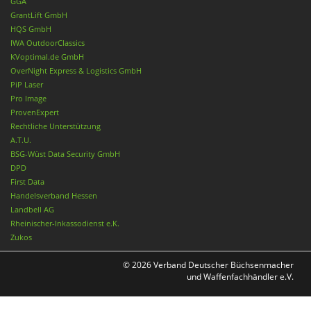
GGA
GrantLift GmbH
HQS GmbH
IWA OutdoorClassics
KVoptimal.de GmbH
OverNight Express & Logistics GmbH
PiP Laser
Pro Image
ProvenExpert
Rechtliche Unterstützung
A.T.U.
BSG-Wüst Data Security GmbH
DPD
First Data
Handelsverband Hessen
Landbell AG
Rheinischer-Inkassodienst e.K.
Zukos
© 2026 Verband Deutscher Büchsenmacher
und Waffenfachhändler e.V.