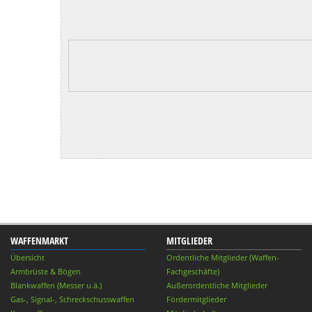
WAFFENMARKT
MITGLIEDER
Übersicht
Ordentliche Mitglieder (Waffen-
Armbrüste & Bögen
Fachgeschäfte)
Blankwaffen (Messer u.ä.)
Außerordentliche Mitglieder
Gas-, Signal-, Schreckschusswaffen
Fördermitglieder