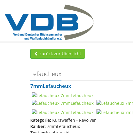
zurück zur Übersicht
Lefaucheux
7mmLefaucheux
Kategorie:
Kurzwaffen - Revolver
Kaliber:
7mmLefaucheux
Zustand:
gebraucht