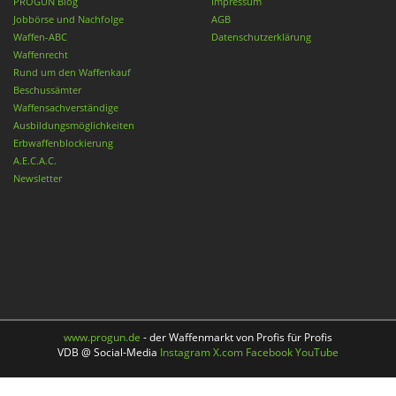
PROGUN Blog
Impressum
Jobbörse und Nachfolge
AGB
Waffen-ABC
Datenschutzerklärung
Waffenrecht
Rund um den Waffenkauf
Beschussämter
Waffensachverständige
Ausbildungsmöglichkeiten
Erbwaffenblockierung
A.E.C.A.C.
Newsletter
www.progun.de
- der Waffenmarkt von Profis für Profis
VDB @ Social-Media
Instagram
X.com
Facebook
YouTube