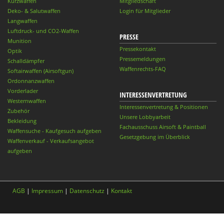
Kurzwaffen
Mitgliedschaft
Deko- & Salutwaffen
Login für Mitglieder
Langwaffen
Luftdruck- und CO2-Waffen
PRESSE
Munition
Pressekontakt
Optik
Pressemeldungen
Schalldämpfer
Waffenrechts-FAQ
Softairwaffen (Airsoftgun)
Ordonnanzwaffen
Vorderlader
INTERESSENVERTRETUNG
Westernwaffen
Interessenvertretung & Positionen
Zubehör
Unsere Lobbyarbeit
Bekleidung
Fachausschuss Airsoft & Paintball
Waffensuche - Kaufgesuch aufgeben
Gesetzgebung im Überblick
Waffenverkauf - Verkaufsangebot
aufgeben
AGB
|
Impressum
|
Datenschutz
|
Kontakt