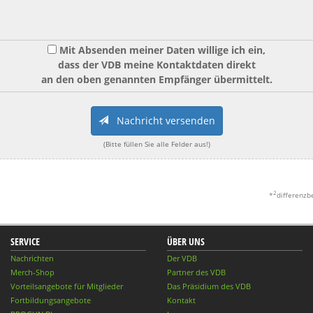
Mit Absenden meiner Daten willige ich ein,
dass der VDB meine Kontaktdaten direkt
an den oben genannten Empfänger übermittelt.
Nachricht versenden
(Bitte füllen Sie alle Felder aus!)
2
*
differenzb
SERVICE
ÜBER UNS
Nachrichten
Der VDB
Merch-Shop
Partner des VDB
Vorteilsangebote für Mitglieder
Das Präsidium des VDB
Fortbildungsangebote
Kontakt