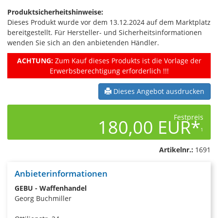
Produktsicherheitshinweise:
Dieses Produkt wurde vor dem 13.12.2024 auf dem Marktplatz
bereitgestellt. Für Hersteller- und Sicherheitsinformationen
wenden Sie sich an den anbietenden Händler.
ACHTUNG:
Zum Kauf dieses Produkts ist die Vorlage der
Erwerbsberechtigung erforderlich !!!
Dieses Angebot ausdrucken
Festpreis
180,00 EUR*
1
Artikelnr.:
1691
Anbieterinformationen
GEBU - Waffenhandel
Georg Buchmiller