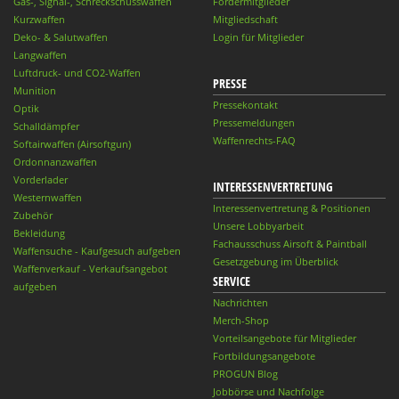
Gas-, Signal-, Schreckschusswaffen
Fördermitglieder
Kurzwaffen
Mitgliedschaft
Deko- & Salutwaffen
Login für Mitglieder
Langwaffen
Luftdruck- und CO2-Waffen
PRESSE
Munition
Pressekontakt
Optik
Pressemeldungen
Schalldämpfer
Waffenrechts-FAQ
Softairwaffen (Airsoftgun)
Ordonnanzwaffen
Vorderlader
INTERESSENVERTRETUNG
Westernwaffen
Interessenvertretung & Positionen
Zubehör
Unsere Lobbyarbeit
Bekleidung
Fachausschuss Airsoft & Paintball
Waffensuche - Kaufgesuch aufgeben
Gesetzgebung im Überblick
Waffenverkauf - Verkaufsangebot
SERVICE
aufgeben
Nachrichten
Merch-Shop
Vorteilsangebote für Mitglieder
Fortbildungsangebote
PROGUN Blog
Jobbörse und Nachfolge