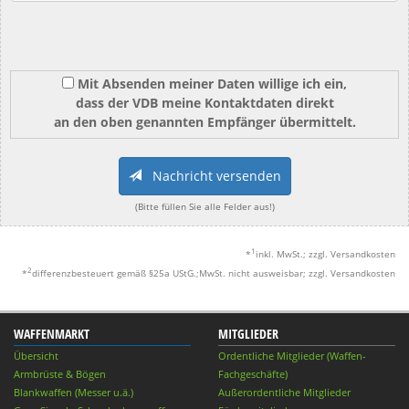
Mit Absenden meiner Daten willige ich ein,
dass der VDB meine Kontaktdaten direkt
an den oben genannten Empfänger übermittelt.
Nachricht versenden
(Bitte füllen Sie alle Felder aus!)
1
*
inkl. MwSt.; zzgl. Versandkosten
2
*
differenzbesteuert gemäß §25a UStG.;MwSt. nicht ausweisbar; zzgl. Versandkosten
WAFFENMARKT
MITGLIEDER
Übersicht
Ordentliche Mitglieder (Waffen-
Armbrüste & Bögen
Fachgeschäfte)
Blankwaffen (Messer u.ä.)
Außerordentliche Mitglieder