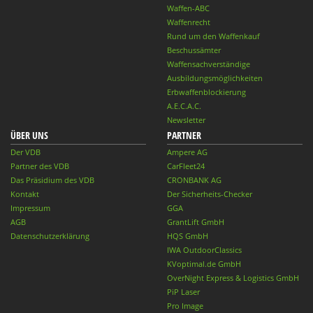
Waffen-ABC
Waffenrecht
Rund um den Waffenkauf
Beschussämter
Waffensachverständige
Ausbildungsmöglichkeiten
Erbwaffenblockierung
A.E.C.A.C.
Newsletter
ÜBER UNS
PARTNER
Der VDB
Ampere AG
Partner des VDB
CarFleet24
Das Präsidium des VDB
CRONBANK AG
Kontakt
Der Sicherheits-Checker
Impressum
GGA
AGB
GrantLift GmbH
Datenschutzerklärung
HQS GmbH
IWA OutdoorClassics
KVoptimal.de GmbH
OverNight Express & Logistics GmbH
PiP Laser
Pro Image