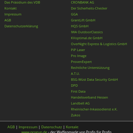
Das Präsidium des VDB
CRONBANK AG
Kontakt
Der Sicherheits-Checker
Impressum
GGA
AGB
GrantLift GmbH
Datenschutzerklärung
HQS GmbH
IWA OutdoorClassics
KVoptimal.de GmbH
OverNight Express & Logistics GmbH
PiP Laser
Pro Image
ProvenExpert
Rechtliche Unterstützung
A.T.U.
BSG-Wüst Data Security GmbH
DPD
First Data
Handelsverband Hessen
Landbell AG
Rheinischer-Inkassodienst e.K.
Zukos
AGB
|
Impressum
|
Datenschutz
|
Kontakt
www.progun.de
- der Waffenmarkt von Profis für Profis