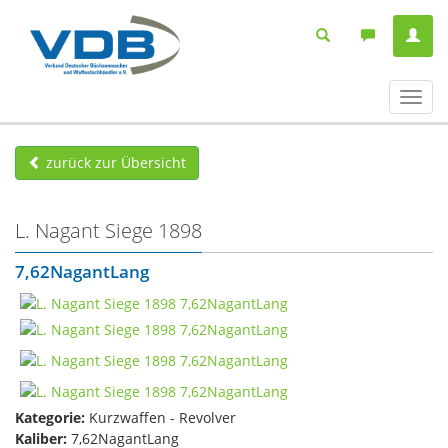
Navig
ein-/
zurück zur Übersicht
L. Nagant Siege 1898
7,62NagantLang
Kategorie:
Kurzwaffen - Revolver
Kaliber:
7,62NagantLang