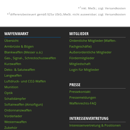
1
*
inkl. MwSt.; zzgl. Versandkosten
2
*
differenzbesteuert gemäß §25a UStG.;MwSt. nicht ausweisbar; zzgl. Versandkosten
WAFFENMARKT
MITGLIEDER
Übersicht
Ordentliche Mitglieder (Waffen-
Armbrüste & Bögen
Fachgeschäfte)
Blankwaffen (Messer u.ä.)
Außerordentliche Mitglieder
Gas-, Signal-, Schreckschusswaffen
Fördermitglieder
Kurzwaffen
Mitgliedschaft
Deko- & Salutwaffen
Login für Mitglieder
Langwaffen
Luftdruck- und CO2-Waffen
PRESSE
Munition
Pressekontakt
Optik
Pressemeldungen
Schalldämpfer
Waffenrechts-FAQ
Softairwaffen (Airsoftgun)
Ordonnanzwaffen
Vorderlader
INTERESSENVERTRETUNG
Westernwaffen
Interessenvertretung & Positionen
Zubehör