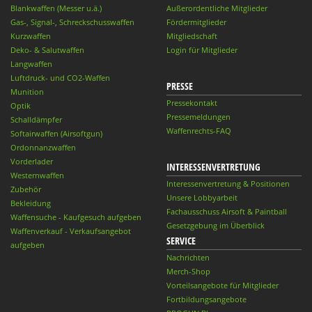
Blankwaffen (Messer u.ä.)
Außerordentliche Mitglieder
Gas-, Signal-, Schreckschusswaffen
Fördermitglieder
Kurzwaffen
Mitgliedschaft
Deko- & Salutwaffen
Login für Mitglieder
Langwaffen
Luftdruck- und CO2-Waffen
PRESSE
Munition
Pressekontakt
Optik
Pressemeldungen
Schalldämpfer
Waffenrechts-FAQ
Softairwaffen (Airsoftgun)
Ordonnanzwaffen
Vorderlader
INTERESSENVERTRETUNG
Westernwaffen
Interessenvertretung & Positionen
Zubehör
Unsere Lobbyarbeit
Bekleidung
Fachausschuss Airsoft & Paintball
Waffensuche - Kaufgesuch aufgeben
Gesetzgebung im Überblick
Waffenverkauf - Verkaufsangebot
SERVICE
aufgeben
Nachrichten
Merch-Shop
Vorteilsangebote für Mitglieder
Fortbildungsangebote