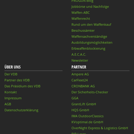
PROGUN Blog
Jobbörse und Nachfolge
Waffen-ABC
Waffenrecht
Rund um den Waffenkauf
Beschussämter
Waffensachverständige
Ausbildungsmöglichkeiten
Erbwaffenblockierung
A.E.C.A.C.
Newsletter
ÜBER UNS
PARTNER
Der VDB
Ampere AG
Partner des VDB
CarFleet24
Das Präsidium des VDB
CRONBANK AG
Kontakt
Der Sicherheits-Checker
Impressum
GGA
AGB
GrantLift GmbH
Datenschutzerklärung
HQS GmbH
IWA OutdoorClassics
KVoptimal.de GmbH
OverNight Express & Logistics GmbH
PiP Laser