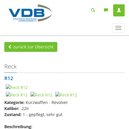
Navig
ein-/
zurück zur Übersicht
Reck
R12
Kategorie:
Kurzwaffen - Revolver
Kaliber:
.22lr
Zustand:
1 - gepflegt, sehr gut
Beschreibung: