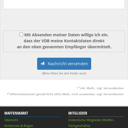
Mit Absenden meiner Daten willige ich ein,
dass der VDB meine Kontaktdaten direkt
an den oben genannten Empfänger übermittelt.
Nachricht versenden
(Bitte füllen Sie alle Felder aus!)
1
*
inkl. MwSt.; zzgl. Versandkosten
2
*
differenzbesteuert gemäß §25a UStG.;MwSt. nicht ausweisbar; zzgl. Versandkosten
WAFFENMARKT
MITGLIEDER
Übersicht
Ordentliche Mitglieder (Waffen-
Armbrüste & Bögen
Fachgeschäfte)