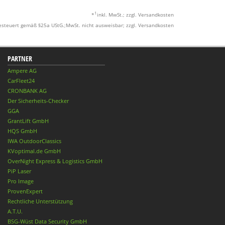
1
*
inkl. MwSt.; zzgl. Versandkosten
esteuert gemäß §25a UStG.;MwSt. nicht ausweisbar; zzgl. Versandkosten
PARTNER
Ampere AG
CarFleet24
CRONBANK AG
Der Sicherheits-Checker
GGA
GrantLift GmbH
HQS GmbH
IWA OutdoorClassics
KVoptimal.de GmbH
OverNight Express & Logistics GmbH
PiP Laser
Pro Image
ProvenExpert
Rechtliche Unterstützung
A.T.U.
BSG-Wüst Data Security GmbH