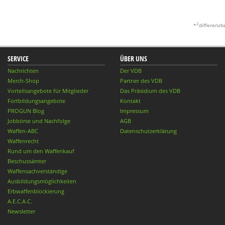
2
*
differenzb
SERVICE
ÜBER UNS
Nachrichten
Der VDB
Merch-Shop
Partner des VDB
Vorteilsangebote für Mitglieder
Das Präsidium des VDB
Fortbildungsangebote
Kontakt
PROGUN Blog
Impressum
Jobbörse und Nachfolge
AGB
Waffen-ABC
Datenschutzerklärung
Waffenrecht
Rund um den Waffenkauf
Beschussämter
Waffensachverständige
Ausbildungsmöglichkeiten
Erbwaffenblockierung
A.E.C.A.C.
Newsletter