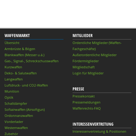
WAFFENMARKT
MITGLIEDER
Übersicht
Ordentliche Mitglieder (Waffen-
Armbrüste & Bögen
Fachgeschäfte)
Blankwaffen (Messer u.ä.)
Außerordentliche Mitglieder
Gas-, Signal-, Schreckschusswaffen
Fördermitglieder
Kurzwaffen
Mitgliedschaft
Deko- & Salutwaffen
Login für Mitglieder
Langwaffen
Luftdruck- und CO2-Waffen
PRESSE
Munition
Pressekontakt
Optik
Pressemeldungen
Schalldämpfer
Waffenrechts-FAQ
Softairwaffen (Airsoftgun)
Ordonnanzwaffen
Vorderlader
INTERESSENVERTRETUNG
Westernwaffen
Interessenvertretung & Positionen
Zubehör