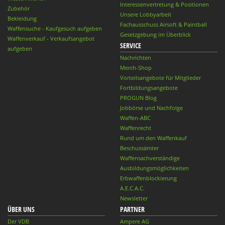
Interessenvertretung & Positionen
Zubehör
Unsere Lobbyarbeit
Bekleidung
Fachausschuss Airsoft & Paintball
Waffensuche - Kaufgesuch aufgeben
Gesetzgebung im Überblick
Waffenverkauf - Verkaufsangebot
SERVICE
aufgeben
Nachrichten
Merch-Shop
Vorteilsangebote für Mitglieder
Fortbildungsangebote
PROGUN Blog
Jobbörse und Nachfolge
Waffen-ABC
Waffenrecht
Rund um den Waffenkauf
Beschussämter
Waffensachverständige
Ausbildungsmöglichkeiten
Erbwaffenblockierung
A.E.C.A.C.
Newsletter
ÜBER UNS
PARTNER
Der VDB
Ampere AG