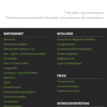
1
*
inkl. MwSt.; zzgl. Versandkosten
2
*
differenzbesteuert gemäß §25a UStG.;MwSt. nicht ausweisbar; zzgl. Versandkosten
WAFFENMARKT
MITGLIEDER
Übersicht
Ordentliche Mitglieder (Waffen-
Armbrüste & Bögen
Fachgeschäfte)
Blankwaffen (Messer u.ä.)
Außerordentliche Mitglieder
Gas-, Signal-, Schreckschusswaffen
Fördermitglieder
Kurzwaffen
Mitgliedschaft
Deko- & Salutwaffen
Login für Mitglieder
Langwaffen
Luftdruck- und CO2-Waffen
PRESSE
Munition
Pressekontakt
Optik
Pressemeldungen
Schalldämpfer
Waffenrechts-FAQ
Softairwaffen (Airsoftgun)
Ordonnanzwaffen
Vorderlader
INTERESSENVERTRETUNG
Westernwaffen