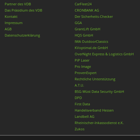
Partner des VDB
CarFleet24
Das Präsidium des VDB
CRONBANK AG
Kontakt
Der Sicherheits-Checker
Impressum
GGA
AGB
GrantLift GmbH
Datenschutzerklärung
HQS GmbH
IWA OutdoorClassics
KVoptimal.de GmbH
OverNight Express & Logistics GmbH
PiP Laser
Pro Image
ProvenExpert
Rechtliche Unterstützung
A.T.U.
BSG-Wüst Data Security GmbH
DPD
First Data
Handelsverband Hessen
Landbell AG
Rheinischer-Inkassodienst e.K.
Zukos