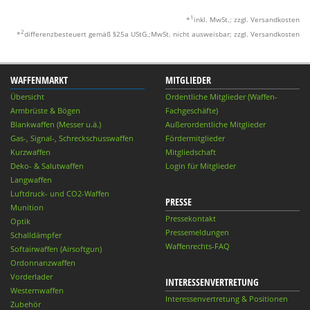
1
*
inkl. MwSt.; zzgl. Versandkosten
2
*
differenzbesteuert gemäß §25a UStG.;MwSt. nicht ausweisbar; zzgl. Versandkosten
WAFFENMARKT
MITGLIEDER
Übersicht
Ordentliche Mitglieder (Waffen-
Armbrüste & Bögen
Fachgeschäfte)
Blankwaffen (Messer u.ä.)
Außerordentliche Mitglieder
Gas-, Signal-, Schreckschusswaffen
Fördermitglieder
Kurzwaffen
Mitgliedschaft
Deko- & Salutwaffen
Login für Mitglieder
Langwaffen
Luftdruck- und CO2-Waffen
PRESSE
Munition
Pressekontakt
Optik
Pressemeldungen
Schalldämpfer
Waffenrechts-FAQ
Softairwaffen (Airsoftgun)
Ordonnanzwaffen
Vorderlader
INTERESSENVERTRETUNG
Westernwaffen
Interessenvertretung & Positionen
Zubehör