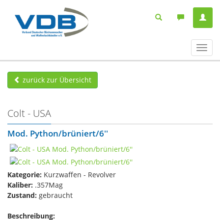
Navig
ein-/
zurück zur Übersicht
Colt - USA
Mod. Python/brüniert/6''
Kategorie:
Kurzwaffen - Revolver
Kaliber:
.357Mag
Zustand:
gebraucht
Beschreibung: