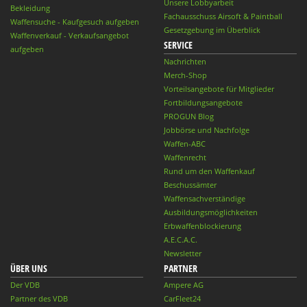
Unsere Lobbyarbeit
Bekleidung
Fachausschuss Airsoft & Paintball
Waffensuche - Kaufgesuch aufgeben
Gesetzgebung im Überblick
Waffenverkauf - Verkaufsangebot
SERVICE
aufgeben
Nachrichten
Merch-Shop
Vorteilsangebote für Mitglieder
Fortbildungsangebote
PROGUN Blog
Jobbörse und Nachfolge
Waffen-ABC
Waffenrecht
Rund um den Waffenkauf
Beschussämter
Waffensachverständige
Ausbildungsmöglichkeiten
Erbwaffenblockierung
A.E.C.A.C.
Newsletter
ÜBER UNS
PARTNER
Der VDB
Ampere AG
Partner des VDB
CarFleet24