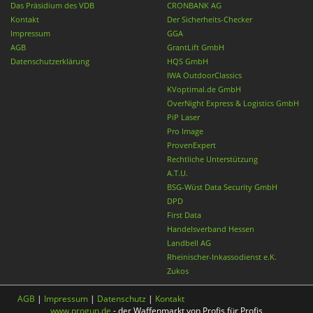
Das Präsidium des VDB
CRONBANK AG
Kontakt
Der Sicherheits-Checker
Impressum
GGA
AGB
GrantLift GmbH
Datenschutzerklärung
HQS GmbH
IWA OutdoorClassics
KVoptimal.de GmbH
OverNight Express & Logistics GmbH
PiP Laser
Pro Image
ProvenExpert
Rechtliche Unterstützung
A.T.U.
BSG-Wüst Data Security GmbH
DPD
First Data
Handelsverband Hessen
Landbell AG
Rheinischer-Inkassodienst e.K.
Zukos
AGB
|
Impressum
|
Datenschutz
|
Kontakt
www.progun.de
- der Waffenmarkt von Profis für Profis