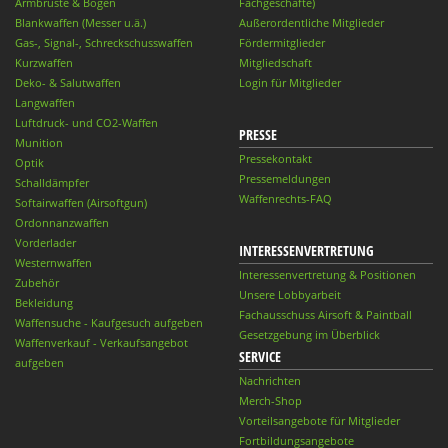
Armbrüste & Bögen
Fachgeschäfte)
Blankwaffen (Messer u.ä.)
Außerordentliche Mitglieder
Gas-, Signal-, Schreckschusswaffen
Fördermitglieder
Kurzwaffen
Mitgliedschaft
Deko- & Salutwaffen
Login für Mitglieder
Langwaffen
Luftdruck- und CO2-Waffen
PRESSE
Munition
Pressekontakt
Optik
Pressemeldungen
Schalldämpfer
Waffenrechts-FAQ
Softairwaffen (Airsoftgun)
Ordonnanzwaffen
Vorderlader
INTERESSENVERTRETUNG
Westernwaffen
Interessenvertretung & Positionen
Zubehör
Unsere Lobbyarbeit
Bekleidung
Fachausschuss Airsoft & Paintball
Waffensuche - Kaufgesuch aufgeben
Gesetzgebung im Überblick
Waffenverkauf - Verkaufsangebot
SERVICE
aufgeben
Nachrichten
Merch-Shop
Vorteilsangebote für Mitglieder
Fortbildungsangebote