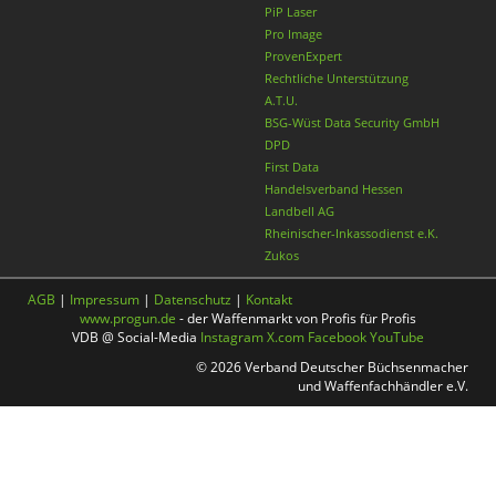
PiP Laser
Pro Image
ProvenExpert
Rechtliche Unterstützung
A.T.U.
BSG-Wüst Data Security GmbH
DPD
First Data
Handelsverband Hessen
Landbell AG
Rheinischer-Inkassodienst e.K.
Zukos
AGB
|
Impressum
|
Datenschutz
|
Kontakt
www.progun.de
- der Waffenmarkt von Profis für Profis
VDB @ Social-Media
Instagram
X.com
Facebook
YouTube
© 2026 Verband Deutscher Büchsenmacher
und Waffenfachhändler e.V.
Nach oben