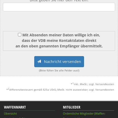
Mit Absenden meiner Daten willige ich ein,
dass der VDB meine Kontaktdaten direkt
an den oben genannten Empfänger übermittelt.
Nachricht versenden
(Bitte füllen Sie alle Felder aus!)
1
*
inkl. MwSt.; zzgl. Versandkosten
2
*
differenzbesteuert gemäß §25a UStG.;MwSt. nicht ausweisbar; zzgl. Versandkosten
WAFFENMARKT
MITGLIEDER
Übersicht
Ordentliche Mitglieder (Waffen-