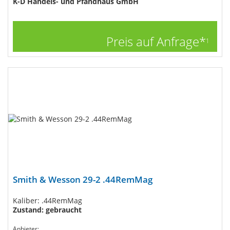
K-D Handels- und Pfandhaus GmbH
Preis auf Anfrage*
1
Smith & Wesson 29-2 .44RemMag
Kaliber: .44RemMag
Zustand: gebraucht
Anbieter: