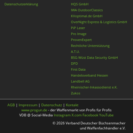
Datenschutzerklärung
HQS GmbH
IWA OutdoorClassics
KVoptimal.de GmbH
OverNight Express & Logistics GmbH
PiP Laser
Pro Image
ProvenExpert
Rechtliche Unterstützung
A.T.U.
BSG-Wüst Data Security GmbH
DPD
First Data
Handelsverband Hessen
Landbell AG
Rheinischer-Inkassodienst e.K.
Zukos
AGB
|
Impressum
|
Datenschutz
|
Kontakt
www.progun.de
- der Waffenmarkt von Profis für Profis
VDB @ Social-Media
Instagram
X.com
Facebook
YouTube
© 2026 Verband Deutscher Büchsenmacher
und Waffenfachhändler e.V.