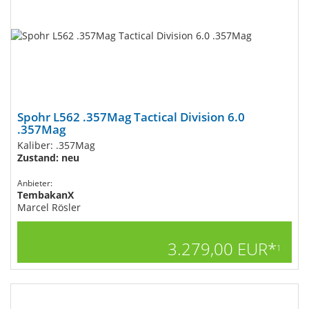
Spohr L562 .357Mag Tactical Division 6.0
.357Mag
Kaliber: .357Mag
Zustand: neu
Anbieter:
TembakanX
Marcel Rösler
3.279,00 EUR*
1