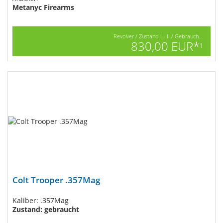
Metanyc Firearms
Revolver / Zustand I - II / Gebrauch...
830,00 EUR*
1
Colt Trooper .357Mag
Kaliber: .357Mag
Zustand: gebraucht