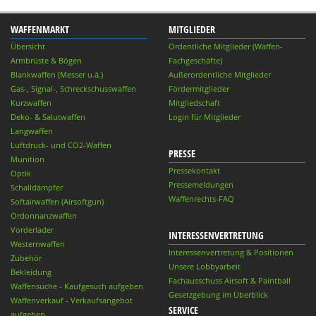
WAFFENMARKT
MITGLIEDER
Übersicht
Ordentliche Mitglieder (Waffen-
Armbrüste & Bögen
Fachgeschäfte)
Blankwaffen (Messer u.ä.)
Außerordentliche Mitglieder
Gas-, Signal-, Schreckschusswaffen
Fördermitglieder
Kurzwaffen
Mitgliedschaft
Deko- & Salutwaffen
Login für Mitglieder
Langwaffen
Luftdruck- und CO2-Waffen
PRESSE
Munition
Pressekontakt
Optik
Pressemeldungen
Schalldämpfer
Waffenrechts-FAQ
Softairwaffen (Airsoftgun)
Ordonnanzwaffen
Vorderlader
INTERESSENVERTRETUNG
Westernwaffen
Interessenvertretung & Positionen
Zubehör
Unsere Lobbyarbeit
Bekleidung
Fachausschuss Airsoft & Paintball
Waffensuche - Kaufgesuch aufgeben
Gesetzgebung im Überblick
Waffenverkauf - Verkaufsangebot
SERVICE
aufgeben