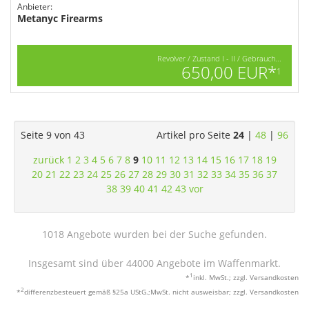
Anbieter:
Metanyc Firearms
Revolver / Zustand I - II / Gebrauch...
650,00 EUR*
1
Seite 9 von 43
Artikel pro Seite
24
|
48
|
96
zurück
1
2
3
4
5
6
7
8
9
10
11
12
13
14
15
16
17
18
19
20
21
22
23
24
25
26
27
28
29
30
31
32
33
34
35
36
37
38
39
40
41
42
43
vor
1018 Angebote wurden bei der Suche gefunden.
Insgesamt sind über 44000 Angebote im Waffenmarkt.
1
*
inkl. MwSt.; zzgl. Versandkosten
2
*
differenzbesteuert gemäß §25a UStG.;MwSt. nicht ausweisbar; zzgl. Versandkosten