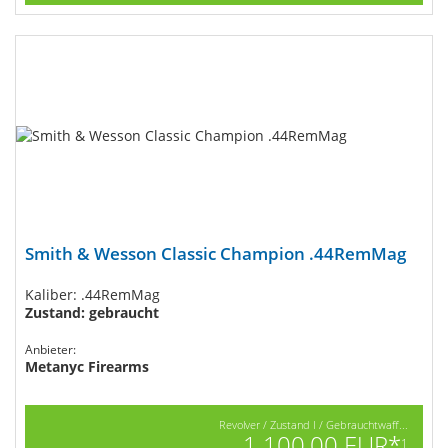
Smith & Wesson Classic Champion .44RemMag
Kaliber: .44RemMag
Zustand: gebraucht
Anbieter:
Metanyc Firearms
Revolver / Zustand I / Gebrauchtwaff...
1.100,00 EUR*
1