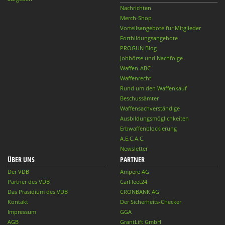
Nachrichten
Merch-Shop
Vorteilsangebote für Mitglieder
Fortbildungsangebote
PROGUN Blog
Jobbörse und Nachfolge
Waffen-ABC
Waffenrecht
Rund um den Waffenkauf
Beschussämter
Waffensachverständige
Ausbildungsmöglichkeiten
Erbwaffenblockierung
A.E.C.A.C.
Newsletter
ÜBER UNS
PARTNER
Der VDB
Ampere AG
Partner des VDB
CarFleet24
Das Präsidium des VDB
CRONBANK AG
Kontakt
Der Sicherheits-Checker
Impressum
GGA
AGB
GrantLift GmbH