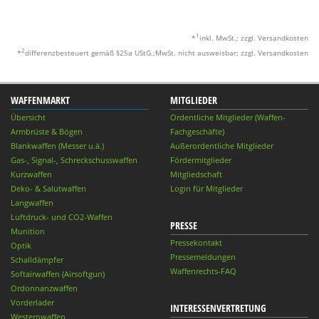
1
*
inkl. MwSt.; zzgl. Versandkosten
2
*
differenzbesteuert gemäß §25a UStG.;MwSt. nicht ausweisbar; zzgl. Versandkosten
WAFFENMARKT
MITGLIEDER
Übersicht
Ordentliche Mitglieder (Waffen-
Armbrüste & Bögen
Fachgeschäfte)
Blankwaffen (Messer u.ä.)
Außerordentliche Mitglieder
Gas-, Signal-, Schreckschusswaffen
Fördermitglieder
Kurzwaffen
Mitgliedschaft
Deko- & Salutwaffen
Login für Mitglieder
Langwaffen
Luftdruck- und CO2-Waffen
PRESSE
Munition
Pressekontakt
Optik
Pressemeldungen
Schalldämpfer
Waffenrechts-FAQ
Softairwaffen (Airsoftgun)
Ordonnanzwaffen
Vorderlader
INTERESSENVERTRETUNG
Westernwaffen