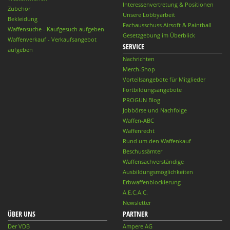
Interessenvertretung & Positionen
Zubehör
Unsere Lobbyarbeit
Bekleidung
Fachausschuss Airsoft & Paintball
Waffensuche - Kaufgesuch aufgeben
Gesetzgebung im Überblick
Waffenverkauf - Verkaufsangebot
SERVICE
aufgeben
Nachrichten
Merch-Shop
Vorteilsangebote für Mitglieder
Fortbildungsangebote
PROGUN Blog
Jobbörse und Nachfolge
Waffen-ABC
Waffenrecht
Rund um den Waffenkauf
Beschussämter
Waffensachverständige
Ausbildungsmöglichkeiten
Erbwaffenblockierung
A.E.C.A.C.
Newsletter
ÜBER UNS
PARTNER
Der VDB
Ampere AG