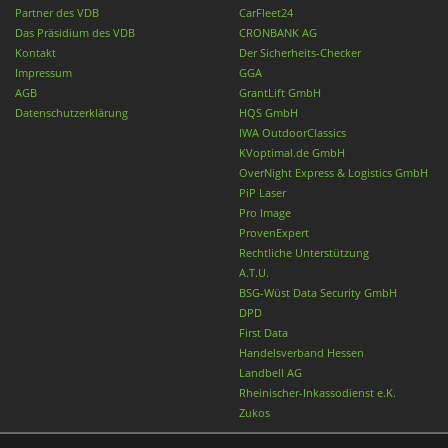
Partner des VDB
CarFleet24
Das Präsidium des VDB
CRONBANK AG
Kontakt
Der Sicherheits-Checker
Impressum
GGA
AGB
GrantLift GmbH
Datenschutzerklärung
HQS GmbH
IWA OutdoorClassics
KVoptimal.de GmbH
OverNight Express & Logistics GmbH
PiP Laser
Pro Image
ProvenExpert
Rechtliche Unterstützung
A.T.U.
BSG-Wüst Data Security GmbH
DPD
First Data
Handelsverband Hessen
Landbell AG
Rheinischer-Inkassodienst e.K.
Zukos