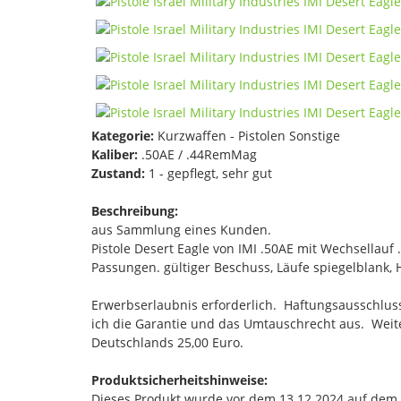
Kategorie:
Kurzwaffen - Pistolen Sonstige
Kaliber:
.50AE / .44RemMag
Zustand:
1 - gepflegt, sehr gut
Beschreibung:
aus Sammlung eines Kunden.
Pistole Desert Eagle von IMI .50AE mit Wechsellauf 
Passungen. gültiger Beschuss, Läufe spiegelblank, 
Erwerbserlaubnis erforderlich. Haftungsausschlus
ich die Garantie und das Umtauschrecht aus. Weite
Deutschlands 25,00 Euro.
Produktsicherheitshinweise:
Dieses Produkt wurde vor dem 13.12.2024 auf dem Ma