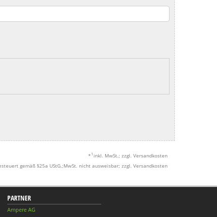
1
*
inkl. MwSt.; zzgl. Versandkosten
esteuert gemäß §25a UStG.;MwSt. nicht ausweisbar; zzgl. Versandkosten
PARTNER
Ampere AG