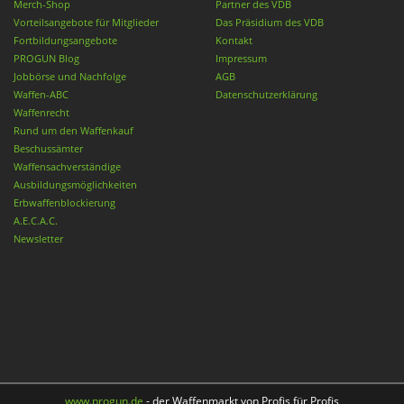
Merch-Shop
Partner des VDB
Vorteilsangebote für Mitglieder
Das Präsidium des VDB
Fortbildungsangebote
Kontakt
PROGUN Blog
Impressum
Jobbörse und Nachfolge
AGB
Waffen-ABC
Datenschutzerklärung
Waffenrecht
Rund um den Waffenkauf
Beschussämter
Waffensachverständige
Ausbildungsmöglichkeiten
Erbwaffenblockierung
A.E.C.A.C.
Newsletter
www.progun.de
- der Waffenmarkt von Profis für Profis