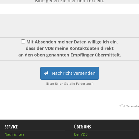
Bitte geben Sie hier den Text ein:
Mit Absenden meiner Daten willige ich ein,
dass der VDB meine Kontaktdaten direkt
an den oben genannten Empfänger übermittelt.
Nachricht versenden
(Bitte füllen Sie alle Felder aus!)
2
*
differenzb
SERVICE
ÜBER UNS
Nachrichten
Der VDB