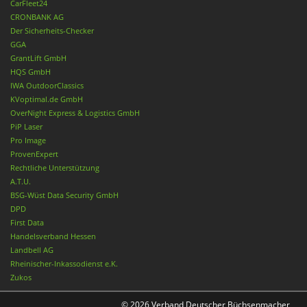
CarFleet24
CRONBANK AG
Der Sicherheits-Checker
GGA
GrantLift GmbH
HQS GmbH
IWA OutdoorClassics
KVoptimal.de GmbH
OverNight Express & Logistics GmbH
PiP Laser
Pro Image
ProvenExpert
Rechtliche Unterstützung
A.T.U.
BSG-Wüst Data Security GmbH
DPD
First Data
Handelsverband Hessen
Landbell AG
Rheinischer-Inkassodienst e.K.
Zukos
© 2026 Verband Deutscher Büchsenmacher