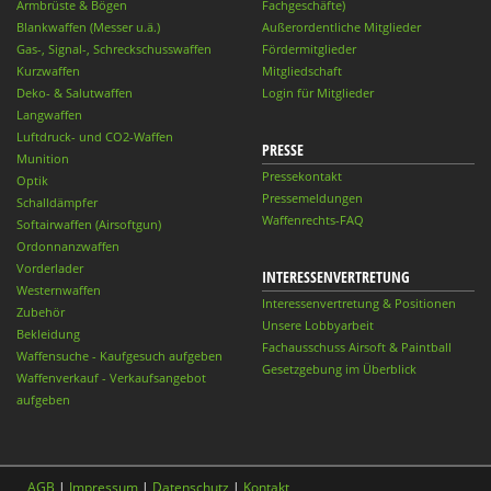
Armbrüste & Bögen
Fachgeschäfte)
Blankwaffen (Messer u.ä.)
Außerordentliche Mitglieder
Gas-, Signal-, Schreckschusswaffen
Fördermitglieder
Kurzwaffen
Mitgliedschaft
Deko- & Salutwaffen
Login für Mitglieder
Langwaffen
Luftdruck- und CO2-Waffen
PRESSE
Munition
Pressekontakt
Optik
Pressemeldungen
Schalldämpfer
Waffenrechts-FAQ
Softairwaffen (Airsoftgun)
Ordonnanzwaffen
Vorderlader
INTERESSENVERTRETUNG
Westernwaffen
Interessenvertretung & Positionen
Zubehör
Unsere Lobbyarbeit
Bekleidung
Fachausschuss Airsoft & Paintball
Waffensuche - Kaufgesuch aufgeben
Gesetzgebung im Überblick
Waffenverkauf - Verkaufsangebot
aufgeben
AGB
|
Impressum
|
Datenschutz
|
Kontakt