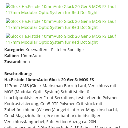
Kategorie:
Kurzwaffen - Pistolen Sonstige
Kaliber:
10mmAuto
Zustand:
neu
Beschreibung:
Ha.Pistole 10mmAuto Glock 20 Gen5: MOS FS
117mm GMB (Glock Marksman Barrel) Lauf, Verschluss mit
MOS (Modular Optic System) Schnittstelle für
Leuchtpunktvisiere/ Front Serrations, feststehende Polymer-
Kontrastvisierung, Gen5 RTF Polymer-Griffstück mit
Zubehörschiene (Weaver)/ angetrichterter Magazinschacht,
Gen4 Magazinhalter (li/re umbaubar), beidseitiger
Verschlussfanghebel, Safe Action Abzug ca. 20N
(teilvorgespannt, 2,0kg Steuerfeder), 15-Schuss Magazin. Incl.