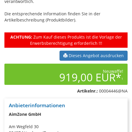
verantwortlich.
Die entsprechende Information finden Sie in der
Artikelbeschreibung (Produktbilder).
ACHTUNG:
Zum Kauf dieses Produkts ist die Vorlage der
Erwerbsberechtigung erforderlich !!!
Dieses Angebot ausdrucken
Neuwaffe!
919,00 EUR*
1
Artikelnr.:
00004446@NA
Anbieterinformationen
AimZone GmbH
Am Wegfeld 30