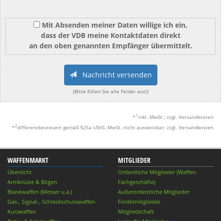
Mit Absenden meiner Daten willige ich ein,
dass der VDB meine Kontaktdaten direkt
an den oben genannten Empfänger übermittelt.
Nachricht versenden
(Bitte füllen Sie alle Felder aus!)
1
*
inkl. MwSt.; zzgl. Versandkosten
2
*
differenzbesteuert gemäß §25a UStG.;MwSt. nicht ausweisbar; zzgl. Versandkosten
WAFFENMARKT
MITGLIEDER
Übersicht
Ordentliche Mitglieder (Waffen-
Armbrüste & Bögen
Fachgeschäfte)
Blankwaffen (Messer u.ä.)
Außerordentliche Mitglieder
Gas-, Signal-, Schreckschusswaffen
Fördermitglieder
Kurzwaffen
Mitgliedschaft