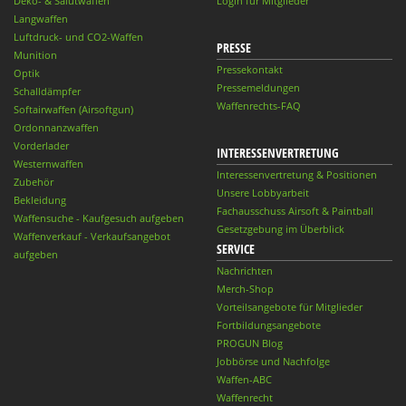
Deko- & Salutwaffen
Login für Mitglieder
Langwaffen
Luftdruck- und CO2-Waffen
PRESSE
Munition
Pressekontakt
Optik
Pressemeldungen
Schalldämpfer
Waffenrechts-FAQ
Softairwaffen (Airsoftgun)
Ordonnanzwaffen
Vorderlader
INTERESSENVERTRETUNG
Westernwaffen
Interessenvertretung & Positionen
Zubehör
Unsere Lobbyarbeit
Bekleidung
Fachausschuss Airsoft & Paintball
Waffensuche - Kaufgesuch aufgeben
Gesetzgebung im Überblick
Waffenverkauf - Verkaufsangebot
SERVICE
aufgeben
Nachrichten
Merch-Shop
Vorteilsangebote für Mitglieder
Fortbildungsangebote
PROGUN Blog
Jobbörse und Nachfolge
Waffen-ABC
Waffenrecht