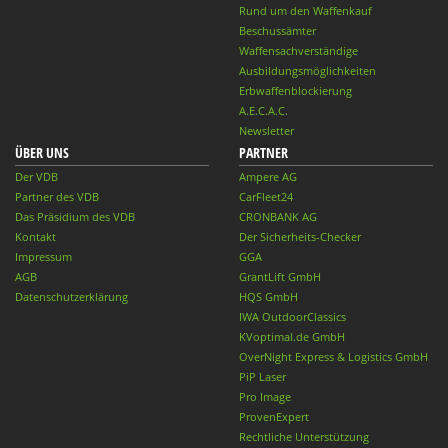
Rund um den Waffenkauf
Beschussämter
Waffensachverständige
Ausbildungsmöglichkeiten
Erbwaffenblockierung
A.E.C.A.C.
Newsletter
ÜBER UNS
PARTNER
Der VDB
Ampere AG
Partner des VDB
CarFleet24
Das Präsidium des VDB
CRONBANK AG
Kontakt
Der Sicherheits-Checker
Impressum
GGA
AGB
GrantLift GmbH
Datenschutzerklärung
HQS GmbH
IWA OutdoorClassics
KVoptimal.de GmbH
OverNight Express & Logistics GmbH
PiP Laser
Pro Image
ProvenExpert
Rechtliche Unterstützung