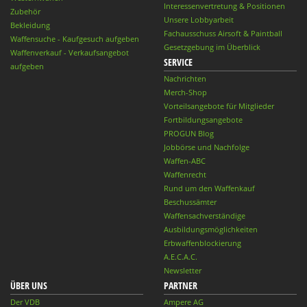
Interessenvertretung & Positionen
Zubehör
Unsere Lobbyarbeit
Bekleidung
Fachausschuss Airsoft & Paintball
Waffensuche - Kaufgesuch aufgeben
Gesetzgebung im Überblick
Waffenverkauf - Verkaufsangebot
SERVICE
aufgeben
Nachrichten
Merch-Shop
Vorteilsangebote für Mitglieder
Fortbildungsangebote
PROGUN Blog
Jobbörse und Nachfolge
Waffen-ABC
Waffenrecht
Rund um den Waffenkauf
Beschussämter
Waffensachverständige
Ausbildungsmöglichkeiten
Erbwaffenblockierung
A.E.C.A.C.
Newsletter
ÜBER UNS
PARTNER
Der VDB
Ampere AG