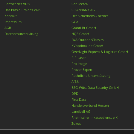
Partner des VDB
CarFleet24
Das Präsidium des VDB
CRONBANK AG
Kontakt
Der Sicherheits-Checker
Impressum
GGA
AGB
GrantLift GmbH
Datenschutzerklärung
HQS GmbH
IWA OutdoorClassics
KVoptimal.de GmbH
OverNight Express & Logistics GmbH
PiP Laser
Pro Image
ProvenExpert
Rechtliche Unterstützung
A.T.U.
BSG-Wüst Data Security GmbH
DPD
First Data
Handelsverband Hessen
Landbell AG
Rheinischer-Inkassodienst e.K.
Zukos