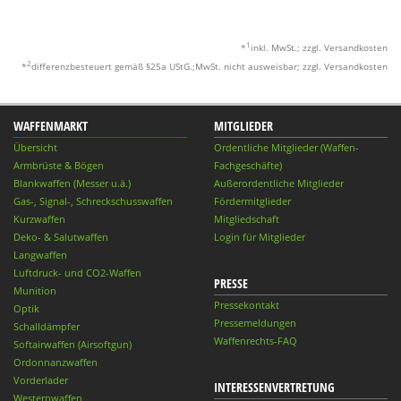
1
*
inkl. MwSt.; zzgl. Versandkosten
2
*
differenzbesteuert gemäß §25a UStG.;MwSt. nicht ausweisbar; zzgl. Versandkosten
WAFFENMARKT
MITGLIEDER
Übersicht
Ordentliche Mitglieder (Waffen-
Armbrüste & Bögen
Fachgeschäfte)
Blankwaffen (Messer u.ä.)
Außerordentliche Mitglieder
Gas-, Signal-, Schreckschusswaffen
Fördermitglieder
Kurzwaffen
Mitgliedschaft
Deko- & Salutwaffen
Login für Mitglieder
Langwaffen
Luftdruck- und CO2-Waffen
PRESSE
Munition
Pressekontakt
Optik
Pressemeldungen
Schalldämpfer
Waffenrechts-FAQ
Softairwaffen (Airsoftgun)
Ordonnanzwaffen
Vorderlader
INTERESSENVERTRETUNG
Westernwaffen