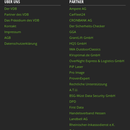
ÜBER UNS
PARTNER
Der VDB
Ampere AG
Partner des VDB
CarFleet24
Das Präsidium des VDB
CRONBANK AG
Kontakt
Der Sicherheits-Checker
Impressum
GGA
AGB
GrantLift GmbH
Datenschutzerklärung
HQS GmbH
IWA OutdoorClassics
KVoptimal.de GmbH
OverNight Express & Logistics GmbH
PiP Laser
Pro Image
ProvenExpert
Rechtliche Unterstützung
A.T.U.
BSG-Wüst Data Security GmbH
DPD
First Data
Handelsverband Hessen
Landbell AG
Rheinischer-Inkassodienst e.K.