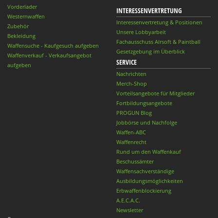
Vorderlader
INTERESSENVERTRETUNG
Westernwaffen
Interessenvertretung & Positionen
Zubehör
Unsere Lobbyarbeit
Bekleidung
Fachausschuss Airsoft & Paintball
Waffensuche - Kaufgesuch aufgeben
Gesetzgebung im Überblick
Waffenverkauf - Verkaufsangebot
SERVICE
aufgeben
Nachrichten
Merch-Shop
Vorteilsangebote für Mitglieder
Fortbildungsangebote
PROGUN Blog
Jobbörse und Nachfolge
Waffen-ABC
Waffenrecht
Rund um den Waffenkauf
Beschussämter
Waffensachverständige
Ausbildungsmöglichkeiten
Erbwaffenblockierung
A.E.C.A.C.
Newsletter