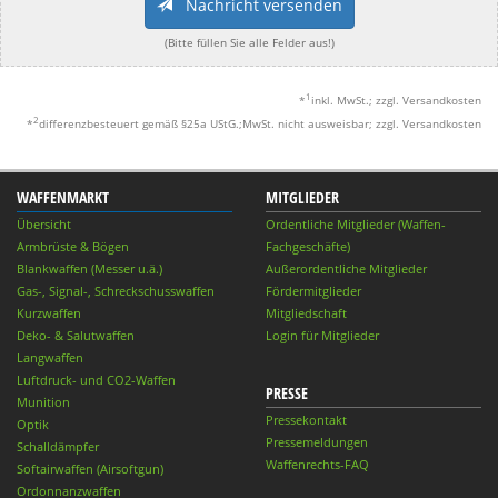
Nachricht versenden
(Bitte füllen Sie alle Felder aus!)
1
*
inkl. MwSt.; zzgl. Versandkosten
2
*
differenzbesteuert gemäß §25a UStG.;MwSt. nicht ausweisbar; zzgl. Versandkosten
WAFFENMARKT
MITGLIEDER
Übersicht
Ordentliche Mitglieder (Waffen-
Armbrüste & Bögen
Fachgeschäfte)
Blankwaffen (Messer u.ä.)
Außerordentliche Mitglieder
Gas-, Signal-, Schreckschusswaffen
Fördermitglieder
Kurzwaffen
Mitgliedschaft
Deko- & Salutwaffen
Login für Mitglieder
Langwaffen
Luftdruck- und CO2-Waffen
PRESSE
Munition
Pressekontakt
Optik
Pressemeldungen
Schalldämpfer
Waffenrechts-FAQ
Softairwaffen (Airsoftgun)
Ordonnanzwaffen