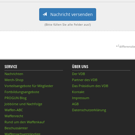
Nachricht versenden
(Bitte füllen Sie alle Felder aus!)
2
*
differenzb
SERVICE
ÜBER UNS
Nachrichten
Der VDB
Merch-Shop
Partner des VDB
Vorteilsangebote für Mitglieder
Das Präsidium des VDB
Fortbildungsangebote
Kontakt
PROGUN Blog
Impressum
Jobbörse und Nachfolge
AGB
Waffen-ABC
Datenschutzerklärung
Waffenrecht
Rund um den Waffenkauf
Beschussämter
Waffensachverständige