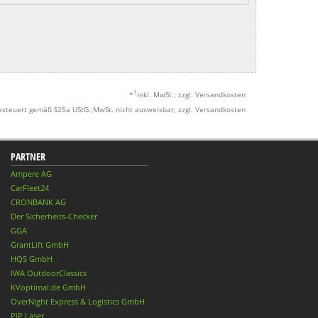
1
*
inkl. MwSt.; zzgl. Versandkosten
esteuert gemäß §25a UStG.;MwSt. nicht ausweisbar; zzgl. Versandkosten
PARTNER
Ampere AG
CarFleet24
CRONBANK AG
Der Sicherheits-Checker
GGA
GrantLift GmbH
HQS GmbH
IWA OutdoorClassics
KVoptimal.de GmbH
OverNight Express & Logistics GmbH
PiP Laser