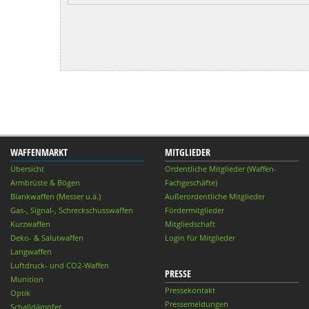
WAFFENMARKT
MITGLIEDER
Übersicht
Ordentliche Mitglieder (Waffen-
Armbrüste & Bögen
Fachgeschäfte)
Blankwaffen (Messer u.ä.)
Außerordentliche Mitglieder
Gas-, Signal-, Schreckschusswaffen
Fördermitglieder
Kurzwaffen
Mitgliedschaft
Deko- & Salutwaffen
Login für Mitglieder
Langwaffen
Luftdruck- und CO2-Waffen
PRESSE
Munition
Pressekontakt
Optik
Pressemeldungen
Schalldämpfer