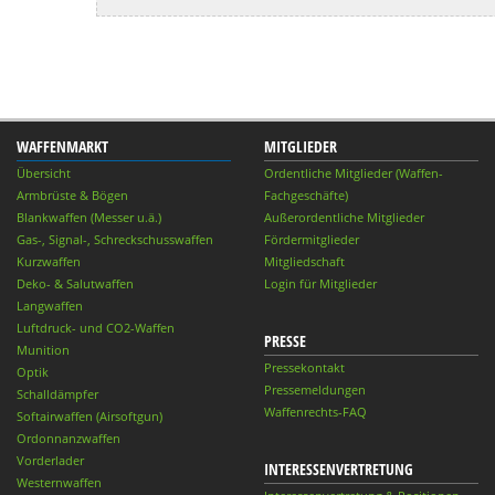
WAFFENMARKT
MITGLIEDER
Übersicht
Ordentliche Mitglieder (Waffen-
Armbrüste & Bögen
Fachgeschäfte)
Blankwaffen (Messer u.ä.)
Außerordentliche Mitglieder
Gas-, Signal-, Schreckschusswaffen
Fördermitglieder
Kurzwaffen
Mitgliedschaft
Deko- & Salutwaffen
Login für Mitglieder
Langwaffen
Luftdruck- und CO2-Waffen
PRESSE
Munition
Pressekontakt
Optik
Pressemeldungen
Schalldämpfer
Waffenrechts-FAQ
Softairwaffen (Airsoftgun)
Ordonnanzwaffen
Vorderlader
INTERESSENVERTRETUNG
Westernwaffen