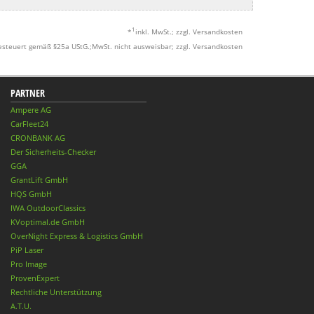
1
*
inkl. MwSt.; zzgl. Versandkosten
esteuert gemäß §25a UStG.;MwSt. nicht ausweisbar; zzgl. Versandkosten
PARTNER
Ampere AG
CarFleet24
CRONBANK AG
Der Sicherheits-Checker
GGA
GrantLift GmbH
HQS GmbH
IWA OutdoorClassics
KVoptimal.de GmbH
OverNight Express & Logistics GmbH
PiP Laser
Pro Image
ProvenExpert
Rechtliche Unterstützung
A.T.U.