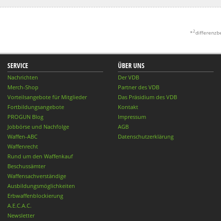
2
*
differenzb
SERVICE
ÜBER UNS
Nachrichten
Der VDB
Merch-Shop
Partner des VDB
Vorteilsangebote für Mitglieder
Das Präsidium des VDB
Fortbildungsangebote
Kontakt
PROGUN Blog
Impressum
Jobbörse und Nachfolge
AGB
Waffen-ABC
Datenschutzerklärung
Waffenrecht
Rund um den Waffenkauf
Beschussämter
Waffensachverständige
Ausbildungsmöglichkeiten
Erbwaffenblockierung
A.E.C.A.C.
Newsletter