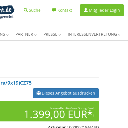
Suche
Kontakt
Mitglieder Login
UNS
PARTNER
PRESSE
INTERESSENVERTRETUNG
ara/9x19)CZ75
Dieses Angebot ausdrucken
Neuwaffe! AimZone Spring Deal!
1.399,00 EUR*
1
Artikelnr.:
00000219@ASD