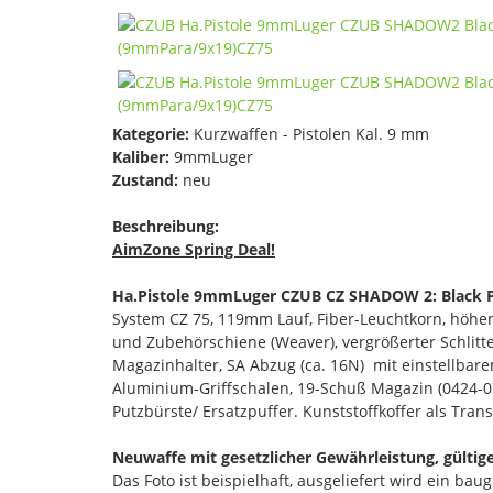
Kategorie:
Kurzwaffen - Pistolen Kal. 9 mm
Kaliber:
9mmLuger
Zustand:
neu
Beschreibung:
AimZone Spring Deal!
Ha.Pistole 9mmLuger CZUB CZ SHADOW 2: Black P
System CZ 75, 119mm Lauf, Fiber-Leuchtkorn, höhen
und Zubehörschiene (Weaver), vergrößerter Schlitte
Magazinhalter, SA Abzug (ca. 16N) mit einstellbar
Aluminium-Griffschalen, 19-Schuß Magazin (0424-07
Putzbürste/ Ersatzpuffer. Kunststoffkoffer als Tra
Neuwaffe mit gesetzlicher Gewährleistung, gültig
Das Foto ist beispielhaft, ausgeliefert wird ein bau