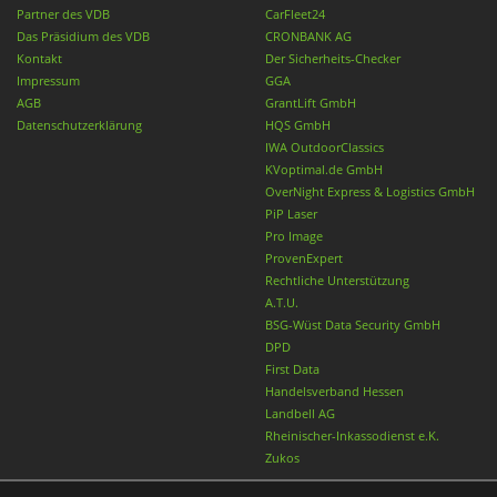
Partner des VDB
CarFleet24
Das Präsidium des VDB
CRONBANK AG
Kontakt
Der Sicherheits-Checker
Impressum
GGA
AGB
GrantLift GmbH
Datenschutzerklärung
HQS GmbH
IWA OutdoorClassics
KVoptimal.de GmbH
OverNight Express & Logistics GmbH
PiP Laser
Pro Image
ProvenExpert
Rechtliche Unterstützung
A.T.U.
BSG-Wüst Data Security GmbH
DPD
First Data
Handelsverband Hessen
Landbell AG
Rheinischer-Inkassodienst e.K.
Zukos