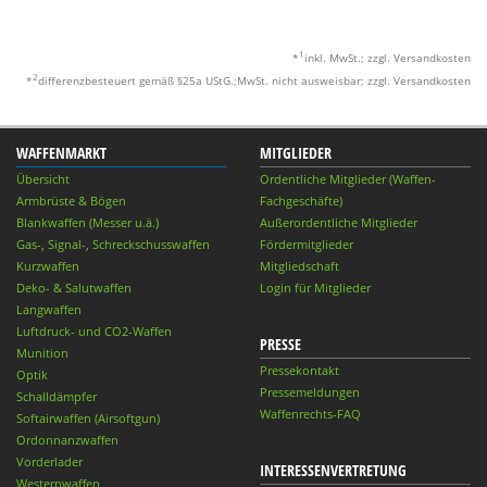
1
*
inkl. MwSt.; zzgl. Versandkosten
2
*
differenzbesteuert gemäß §25a UStG.;MwSt. nicht ausweisbar; zzgl. Versandkosten
WAFFENMARKT
MITGLIEDER
Übersicht
Ordentliche Mitglieder (Waffen-
Armbrüste & Bögen
Fachgeschäfte)
Blankwaffen (Messer u.ä.)
Außerordentliche Mitglieder
Gas-, Signal-, Schreckschusswaffen
Fördermitglieder
Kurzwaffen
Mitgliedschaft
Deko- & Salutwaffen
Login für Mitglieder
Langwaffen
Luftdruck- und CO2-Waffen
PRESSE
Munition
Pressekontakt
Optik
Pressemeldungen
Schalldämpfer
Waffenrechts-FAQ
Softairwaffen (Airsoftgun)
Ordonnanzwaffen
Vorderlader
INTERESSENVERTRETUNG
Westernwaffen