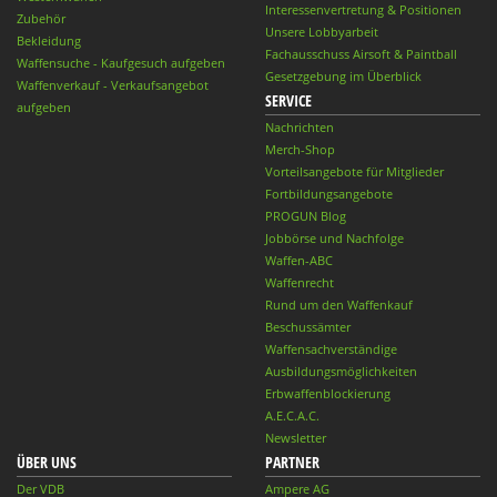
Interessenvertretung & Positionen
Zubehör
Unsere Lobbyarbeit
Bekleidung
Fachausschuss Airsoft & Paintball
Waffensuche - Kaufgesuch aufgeben
Gesetzgebung im Überblick
Waffenverkauf - Verkaufsangebot
SERVICE
aufgeben
Nachrichten
Merch-Shop
Vorteilsangebote für Mitglieder
Fortbildungsangebote
PROGUN Blog
Jobbörse und Nachfolge
Waffen-ABC
Waffenrecht
Rund um den Waffenkauf
Beschussämter
Waffensachverständige
Ausbildungsmöglichkeiten
Erbwaffenblockierung
A.E.C.A.C.
Newsletter
ÜBER UNS
PARTNER
Der VDB
Ampere AG