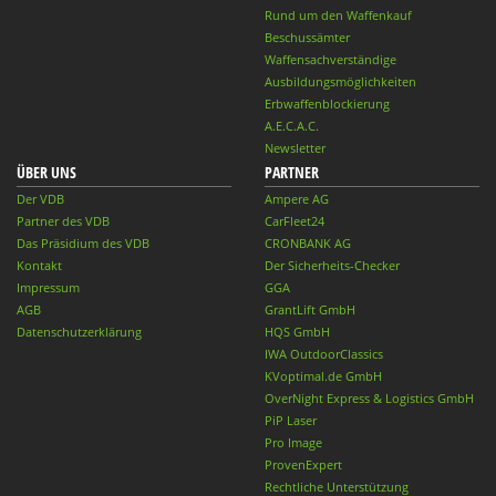
Rund um den Waffenkauf
Beschussämter
Waffensachverständige
Ausbildungsmöglichkeiten
Erbwaffenblockierung
A.E.C.A.C.
Newsletter
ÜBER UNS
PARTNER
Der VDB
Ampere AG
Partner des VDB
CarFleet24
Das Präsidium des VDB
CRONBANK AG
Kontakt
Der Sicherheits-Checker
Impressum
GGA
AGB
GrantLift GmbH
Datenschutzerklärung
HQS GmbH
IWA OutdoorClassics
KVoptimal.de GmbH
OverNight Express & Logistics GmbH
PiP Laser
Pro Image
ProvenExpert
Rechtliche Unterstützung