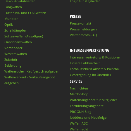
Deko- & Salutwaffen
Login für Mitglieder
Langwaffen
Luftdruck- und CO2-Waffen
PRESSE
Munition
Pressekontakt
Optik
Pressemeldungen
Schalldämpfer
Waffenrechts-FAQ
Softairwaffen (Airsoftgun)
Ordonnanzwaffen
Vorderlader
INTERESSENVERTRETUNG
Westernwaffen
Interessenvertretung & Positionen
Zubehör
Unsere Lobbyarbeit
Bekleidung
Fachausschuss Airsoft & Paintball
Waffensuche - Kaufgesuch aufgeben
Gesetzgebung im Überblick
Waffenverkauf - Verkaufsangebot
SERVICE
aufgeben
Nachrichten
Merch-Shop
Vorteilsangebote für Mitglieder
Fortbildungsangebote
PROGUN Blog
Jobbörse und Nachfolge
Waffen-ABC
Waffenrecht