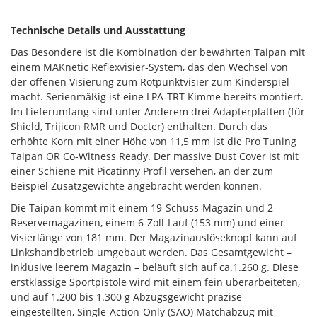
Technische Details und Ausstattung
Das Besondere ist die Kombination der bewährten Taipan mit
einem MAKnetic Reflexvisier-System, das den Wechsel von
der offenen Visierung zum Rotpunktvisier zum Kinderspiel
macht. Serienmäßig ist eine LPA-TRT Kimme bereits montiert.
Im Lieferumfang sind unter Anderem drei Adapterplatten (für
Shield, Trijicon RMR und Docter) enthalten. Durch das
erhöhte Korn mit einer Höhe von 11,5 mm ist die Pro Tuning
Taipan OR Co-Witness Ready. Der massive Dust Cover ist mit
einer Schiene mit Picatinny Profil versehen, an der zum
Beispiel Zusatzgewichte angebracht werden können.
Die Taipan kommt mit einem 19-Schuss-Magazin und 2
Reservemagazinen, einem 6-Zoll-Lauf (153 mm) und einer
Visierlänge von 181 mm. Der Magazinauslöseknopf kann auf
Linkshandbetrieb umgebaut werden. Das Gesamtgewicht –
inklusive leerem Magazin – beläuft sich auf ca.1.260 g. Diese
erstklassige Sportpistole wird mit einem fein überarbeiteten,
und auf 1.200 bis 1.300 g Abzugsgewicht präzise
eingestellten, Single-Action-Only (SAO) Matchabzug mit