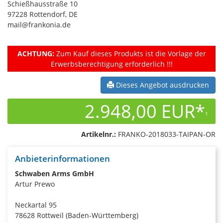
Schießhausstraße 10
97228 Rottendorf, DE
mail@frankonia.de
ACHTUNG:
Zum Kauf dieses Produkts ist die Vorlage der
Erwerbsberechtigung erforderlich !!!
Dieses Angebot ausdrucken
2.948,00 EUR*
1
Artikelnr.:
FRANKO-2018033-TAIPAN-OR
Anbieterinformationen
Schwaben Arms GmbH
Artur Prewo
Neckartal 95
78628 Rottweil (Baden-Württemberg)