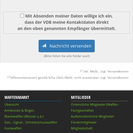
Mit Absenden meiner Daten willige ich ein,
dass der VDB meine Kontaktdaten direkt
an den oben genannten Empfänger übermittelt.
Nachricht versenden
(Bitte füllen Sie alle Felder aus!)
1
*
inkl. MwSt.; zzgl. Versandkosten
2
*
differenzbesteuert gemäß §25a UStG.;MwSt. nicht ausweisbar; zzgl. Versandkosten
WAFFENMARKT
MITGLIEDER
Übersicht
Ordentliche Mitglieder (Waffen-
Armbrüste & Bögen
Fachgeschäfte)
Blankwaffen (Messer u.ä.)
Außerordentliche Mitglieder
Gas-, Signal-, Schreckschusswaffen
Fördermitglieder
Kurzwaffen
Mitgliedschaft