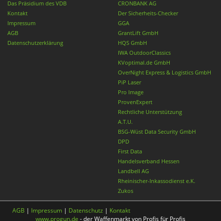
Das Präsidium des VDB
CRONBANK AG
Kontakt
Der Sicherheits-Checker
Impressum
GGA
AGB
GrantLift GmbH
Datenschutzerklärung
HQS GmbH
IWA OutdoorClassics
KVoptimal.de GmbH
OverNight Express & Logistics GmbH
PiP Laser
Pro Image
ProvenExpert
Rechtliche Unterstützung
A.T.U.
BSG-Wüst Data Security GmbH
DPD
First Data
Handelsverband Hessen
Landbell AG
Rheinischer-Inkassodienst e.K.
Zukos
AGB
|
Impressum
|
Datenschutz
|
Kontakt
www.progun.de
- der Waffenmarkt von Profis für Profis