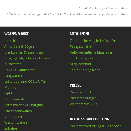
1
*
inkl. MwSt.; zzgl. Versandkosten
2
*
differenzbesteuert gemäß §25a UStG.;MwSt. nicht ausweisbar; zzgl. Versandkosten
WAFFENMARKT
MITGLIEDER
Übersicht
Ordentliche Mitglieder (Waffen-
Armbrüste & Bögen
Fachgeschäfte)
Blankwaffen (Messer u.ä.)
Außerordentliche Mitglieder
Gas-, Signal-, Schreckschusswaffen
Fördermitglieder
Kurzwaffen
Mitgliedschaft
Deko- & Salutwaffen
Login für Mitglieder
Langwaffen
Luftdruck- und CO2-Waffen
PRESSE
Munition
Pressekontakt
Optik
Pressemeldungen
Schalldämpfer
Waffenrechts-FAQ
Softairwaffen (Airsoftgun)
Ordonnanzwaffen
Vorderlader
INTERESSENVERTRETUNG
Westernwaffen
Interessenvertretung & Positionen
Zubehör