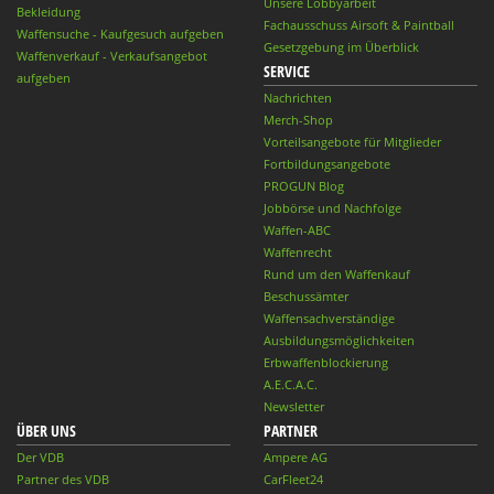
Unsere Lobbyarbeit
Bekleidung
Fachausschuss Airsoft & Paintball
Waffensuche - Kaufgesuch aufgeben
Gesetzgebung im Überblick
Waffenverkauf - Verkaufsangebot
SERVICE
aufgeben
Nachrichten
Merch-Shop
Vorteilsangebote für Mitglieder
Fortbildungsangebote
PROGUN Blog
Jobbörse und Nachfolge
Waffen-ABC
Waffenrecht
Rund um den Waffenkauf
Beschussämter
Waffensachverständige
Ausbildungsmöglichkeiten
Erbwaffenblockierung
A.E.C.A.C.
Newsletter
ÜBER UNS
PARTNER
Der VDB
Ampere AG
Partner des VDB
CarFleet24