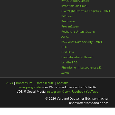
IWA OutdoorClassics
KVoptimal.de GmbH
OverNight Express & Logistics GmbH
PiP Laser
Pro Image
ProvenExpert
Rechtliche Unterstützung
A.T.U.
BSG-Wüst Data Security GmbH
DPD
First Data
Handelsverband Hessen
Landbell AG
Rheinischer-Inkassodienst e.K.
Zukos
AGB
|
Impressum
|
Datenschutz
|
Kontakt
www.progun.de
- der Waffenmarkt von Profis für Profis
VDB @ Social-Media
Instagram
X.com
Facebook
YouTube
© 2026 Verband Deutscher Büchsenmacher
und Waffenfachhändler e.V.