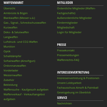
WAFFENMARKT
MITGLIEDER
Übersicht
Ordentliche Mitglieder (Waffen-
Armbrüste & Bögen
Fachgeschäfte)
Blankwaffen (Messer u.ä.)
Außerordentliche Mitglieder
Gas-, Signal-, Schreckschusswaffen
Fördermitglieder
Kurzwaffen
Mitgliedschaft
Deko- & Salutwaffen
Login für Mitglieder
Langwaffen
Luftdruck- und CO2-Waffen
PRESSE
Munition
Pressekontakt
Optik
Pressemeldungen
Schalldämpfer
Waffenrechts-FAQ
Softairwaffen (Airsoftgun)
Ordonnanzwaffen
Vorderlader
INTERESSENVERTRETUNG
Westernwaffen
Interessenvertretung & Positionen
Zubehör
Unsere Lobbyarbeit
Bekleidung
Fachausschuss Airsoft & Paintball
Waffensuche - Kaufgesuch aufgeben
Gesetzgebung im Überblick
Waffenverkauf - Verkaufsangebot
SERVICE
aufgeben
Nachrichten