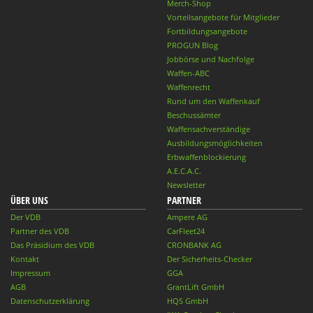
Merch-Shop
Vorteilsangebote für Mitglieder
Fortbildungsangebote
PROGUN Blog
Jobbörse und Nachfolge
Waffen-ABC
Waffenrecht
Rund um den Waffenkauf
Beschussämter
Waffensachverständige
Ausbildungsmöglichkeiten
Erbwaffenblockierung
A.E.C.A.C.
Newsletter
ÜBER UNS
PARTNER
Der VDB
Ampere AG
Partner des VDB
CarFleet24
Das Präsidium des VDB
CRONBANK AG
Kontakt
Der Sicherheits-Checker
Impressum
GGA
AGB
GrantLift GmbH
Datenschutzerklärung
HQS GmbH