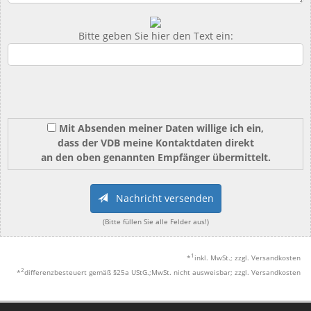
Bitte geben Sie hier den Text ein:
Mit Absenden meiner Daten willige ich ein,
dass der VDB meine Kontaktdaten direkt
an den oben genannten Empfänger übermittelt.
Nachricht versenden
(Bitte füllen Sie alle Felder aus!)
1
*
inkl. MwSt.; zzgl. Versandkosten
2
*
differenzbesteuert gemäß §25a UStG.;MwSt. nicht ausweisbar; zzgl. Versandkosten