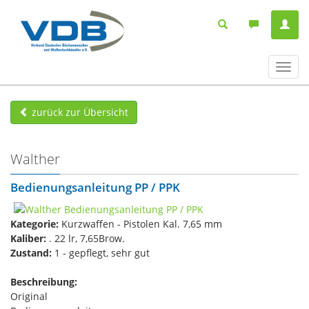
Navig
ein-/
zurück zur Übersicht
Walther
Bedienungsanleitung PP / PPK
Kategorie:
Kurzwaffen - Pistolen Kal. 7,65 mm
Kaliber:
. 22 lr, 7,65Brow.
Zustand:
1 - gepflegt, sehr gut
Beschreibung:
Original