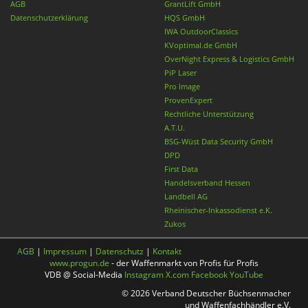
AGB
GrantLift GmbH
Datenschutzerklärung
HQS GmbH
IWA OutdoorClassics
KVoptimal.de GmbH
OverNight Express & Logistics GmbH
PiP Laser
Pro Image
ProvenExpert
Rechtliche Unterstützung
A.T.U.
BSG-Wüst Data Security GmbH
DPD
First Data
Handelsverband Hessen
Landbell AG
Rheinischer-Inkassodienst e.K.
Zukos
AGB
|
Impressum
|
Datenschutz
|
Kontakt
www.progun.de
- der Waffenmarkt von Profis für Profis
VDB @ Social-Media
Instagram
X.com
Facebook
YouTube
© 2026 Verband Deutscher Büchsenmacher
und Waffenfachhändler e.V.