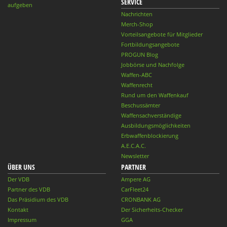
SERVICE
aufgeben
Nachrichten
Merch-Shop
Vorteilsangebote für Mitglieder
Fortbildungsangebote
PROGUN Blog
Jobbörse und Nachfolge
Waffen-ABC
Waffenrecht
Rund um den Waffenkauf
Beschussämter
Waffensachverständige
Ausbildungsmöglichkeiten
Erbwaffenblockierung
A.E.C.A.C.
Newsletter
ÜBER UNS
PARTNER
Der VDB
Ampere AG
Partner des VDB
CarFleet24
Das Präsidium des VDB
CRONBANK AG
Kontakt
Der Sicherheits-Checker
Impressum
GGA