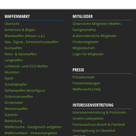
WAFFENMARKT
MITGLIEDER
Übersicht
Ordentliche Mitglieder (Waffen-
Armbrüste & Bögen
Fachgeschäfte)
Blankwaffen (Messer u.ä.)
Außerordentliche Mitglieder
Gas-, Signal-, Schreckschusswaffen
Fördermitglieder
Kurzwaffen
Mitgliedschaft
Deko- & Salutwaffen
Login für Mitglieder
Langwaffen
Luftdruck- und CO2-Waffen
PRESSE
Munition
Pressekontakt
Optik
Pressemeldungen
Schalldämpfer
Waffenrechts-FAQ
Softairwaffen (Airsoftgun)
Ordonnanzwaffen
Vorderlader
INTERESSENVERTRETUNG
Westernwaffen
Interessenvertretung & Positionen
Zubehör
Unsere Lobbyarbeit
Bekleidung
Fachausschuss Airsoft & Paintball
Waffensuche - Kaufgesuch aufgeben
Gesetzgebung im Überblick
Waffenverkauf - Verkaufsangebot