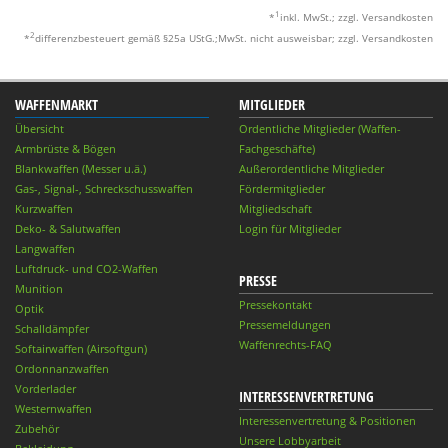
1
*
inkl. MwSt.; zzgl. Versandkosten
2
*
differenzbesteuert gemäß §25a UStG.;MwSt. nicht ausweisbar; zzgl. Versandkosten
WAFFENMARKT
MITGLIEDER
Übersicht
Ordentliche Mitglieder (Waffen-
Armbrüste & Bögen
Fachgeschäfte)
Blankwaffen (Messer u.ä.)
Außerordentliche Mitglieder
Gas-, Signal-, Schreckschusswaffen
Fördermitglieder
Kurzwaffen
Mitgliedschaft
Deko- & Salutwaffen
Login für Mitglieder
Langwaffen
Luftdruck- und CO2-Waffen
PRESSE
Munition
Pressekontakt
Optik
Pressemeldungen
Schalldämpfer
Waffenrechts-FAQ
Softairwaffen (Airsoftgun)
Ordonnanzwaffen
Vorderlader
INTERESSENVERTRETUNG
Westernwaffen
Interessenvertretung & Positionen
Zubehör
Unsere Lobbyarbeit