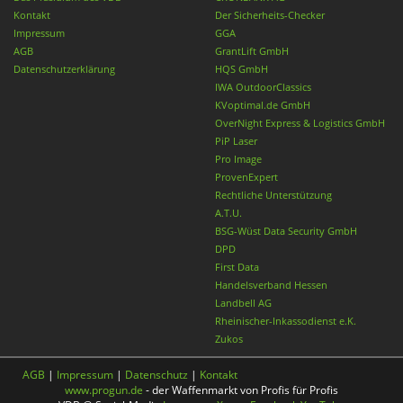
Kontakt
Der Sicherheits-Checker
Impressum
GGA
AGB
GrantLift GmbH
Datenschutzerklärung
HQS GmbH
IWA OutdoorClassics
KVoptimal.de GmbH
OverNight Express & Logistics GmbH
PiP Laser
Pro Image
ProvenExpert
Rechtliche Unterstützung
A.T.U.
BSG-Wüst Data Security GmbH
DPD
First Data
Handelsverband Hessen
Landbell AG
Rheinischer-Inkassodienst e.K.
Zukos
AGB
|
Impressum
|
Datenschutz
|
Kontakt
www.progun.de
- der Waffenmarkt von Profis für Profis