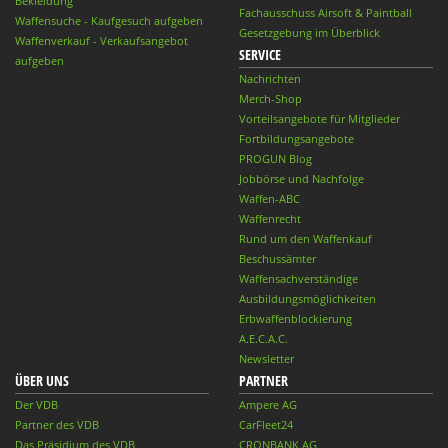
Bekleidung
Fachausschuss Airsoft & Paintball
Waffensuche - Kaufgesuch aufgeben
Gesetzgebung im Überblick
Waffenverkauf - Verkaufsangebot
SERVICE
aufgeben
Nachrichten
Merch-Shop
Vorteilsangebote für Mitglieder
Fortbildungsangebote
PROGUN Blog
Jobbörse und Nachfolge
Waffen-ABC
Waffenrecht
Rund um den Waffenkauf
Beschussämter
Waffensachverständige
Ausbildungsmöglichkeiten
Erbwaffenblockierung
A.E.C.A.C.
Newsletter
ÜBER UNS
PARTNER
Der VDB
Ampere AG
Partner des VDB
CarFleet24
Das Präsidium des VDB
CRONBANK AG